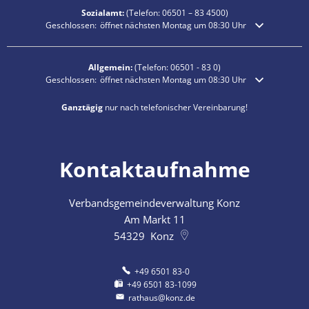
Sozialamt:
(Telefon:
06501 – 83
4500)
Klicken, um weitere Öffnungs- oder Schließzeiten auszublenden
Geschlossen:
öffnet nächsten Montag um 08:30 Uhr
Allgemein:
(Telefon:
06501 - 83 0
)
Klicken, um weitere Öffnungs- oder Schließzeiten auszublenden
Geschlossen:
öffnet nächsten Montag um 08:30 Uhr
Ganztägig
nur nach telefonischer Vereinbarung!
Kontaktaufnahme
Verbandsgemeindeverwaltung Konz
Am Markt 11
54329
Konz
+49 6501 83-0
+49 6501 83-1099
rathaus@konz.de