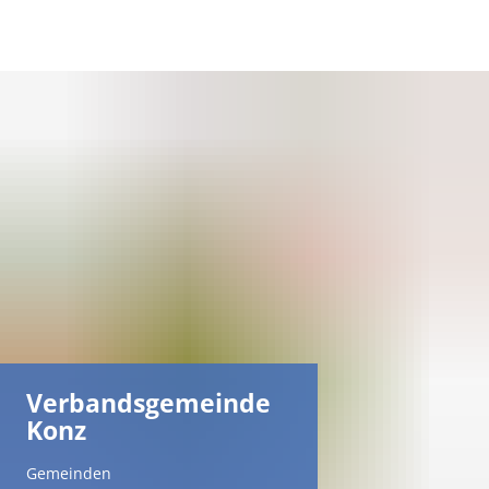
DE
AR
EN
NL
FR
Verbandsgemeinde
TR
Konz
UK
Gemeinden