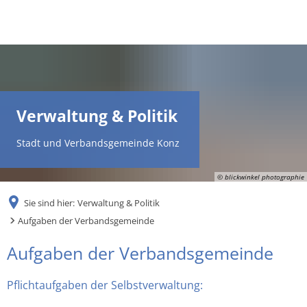
DE
AR
Verwaltung & Politik
EN
Stadt und Verbandsgemeinde Konz
NL
© blickwinkel photographie
Sie sind hier:
Verwaltung & Politik
FR
Aufgaben der Verbandsgemeinde
Aufgaben
Aufgaben der Verbandsgemeinde
TR
der
Pflichtaufgaben der Selbstverwaltung:
UK
Verbandsgemeinde