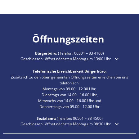
Öffnungszeiten
Bürgerbüro:
(Telefon:
06501 – 83 4100
)
Klicken, um weitere Öffnungs- oder Schließzeiten auszublenden
Geschlossen:
öffnet nächsten Montag um 13:00 Uhr
Telefonische Erreichbarkeit Bürgerbüro:
Zusätzlich zu den oben genannten Öffnungszeiten erreichen Sie uns
telefonisch:
Montags von 09.00 - 12.00 Uhr,
Dienstags von 14.00 - 16.00 Uhr,
Mittwochs von 14.00 - 16.00 Uhr und
Donnerstags von 09.00 - 12.00 Uhr
Sozialamt:
(Telefon:
06501 – 83
4500)
Klicken, um weitere Öffnungs- oder Schließzeiten auszublenden
Geschlossen:
öffnet nächsten Montag um 08:30 Uhr