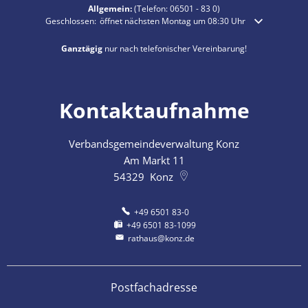
Allgemein:
(Telefon:
06501 - 83 0
)
Klicken, um weitere Öffnungs- oder Schließzeiten auszublenden
Geschlossen:
öffnet nächsten Montag um 08:30 Uhr
Ganztägig
nur nach telefonischer Vereinbarung!
Kontaktaufnahme
Verbandsgemeindeverwaltung Konz
Am Markt 11
54329
Konz
+49 6501 83-0
+49 6501 83-1099
rathaus@konz.de
Postfachadresse