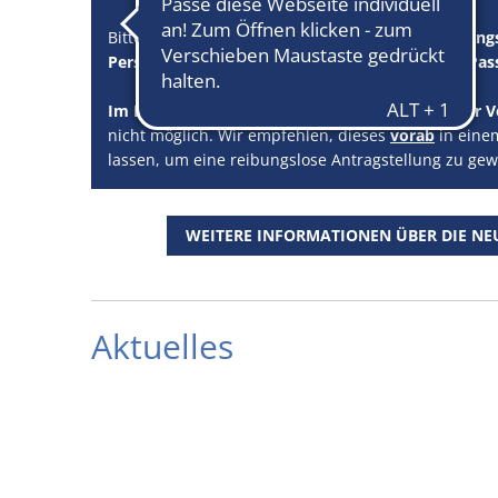
Bitte beachten Sie, dass
für bestimmte Verwaltungs
Personalausweis oder Reisepass – ein digitales Pass
Im Bürgerbüro Konz steht kein Fotoautomat zur V
nicht möglich. Wir empfehlen, dieses
vorab
in einem
lassen, um eine reibungslose Antragstellung zu gew
WEITERE INFORMATIONEN ÜBER DIE NEU
Aktuelles