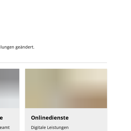
Suche
Menü
Kontakt
DE
AR
ilungen geändert.
EN
NL
FR
TR
e
Onlinedienste
UK
beamt
Digitale Leistungen