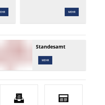
RU
EHR
MEHR
Standesamt
MEHR