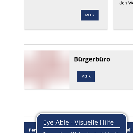
den W
MEHR
Bürgerbüro
MEHR
Personalausweis und Pass: Bilder nur noch digital!