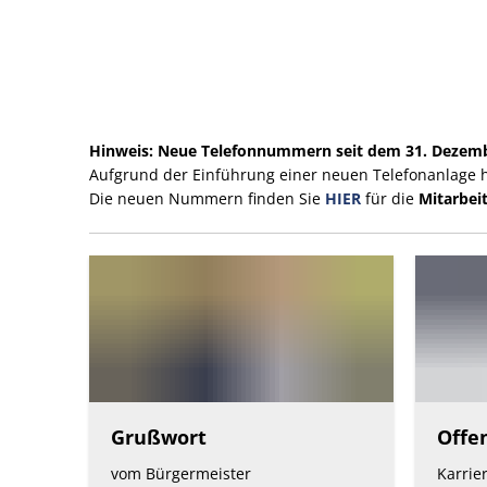
Webauftritt
Hinweis: Neue Telefonnummern seit dem 31. Dezem
Aufgrund der Einführung einer neuen Telefonanlage 
der
Die neuen Nummern finden Sie
HIER
für die
Mitarbe
VG
Konz
Grußwort
Offe
vom Bürgermeister
Karrie