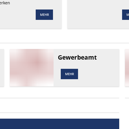
erken
MEHR
M
Gewerbeamt
MEHR