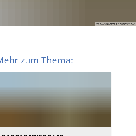
RU
© blickwinkel photographie
Mehr zum Thema: