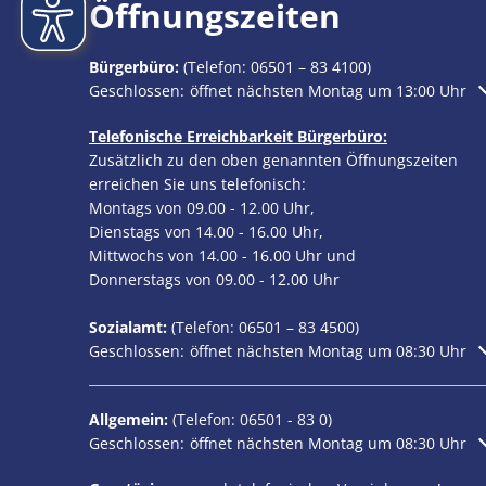
Öffnungszeiten
Bürgerbüro:
(Telefon:
06501 – 83 4100
)
Klicken, um weitere Öffnungs- oder Schließzeiten au
Geschlossen:
öffnet nächsten Montag um 13:00 Uhr
Telefonische Erreichbarkeit Bürgerbüro:
Zusätzlich zu den oben genannten Öffnungszeiten
erreichen Sie uns telefonisch:
Montags von 09.00 - 12.00 Uhr,
Dienstags von 14.00 - 16.00 Uhr,
Mittwochs von 14.00 - 16.00 Uhr und
Donnerstags von 09.00 - 12.00 Uhr
Sozialamt:
(Telefon:
06501 – 83
4500)
Klicken, um weitere Öffnungs- oder Schließzeiten au
Geschlossen:
öffnet nächsten Montag um 08:30 Uhr
Allgemein:
(Telefon:
06501 - 83 0
)
Klicken, um weitere Öffnungs- oder Schließzeiten au
Geschlossen:
öffnet nächsten Montag um 08:30 Uhr