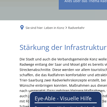
Alles über das Thema Rad
Sie sind hier:
Leben in Konz
Radverkehr
Stärkung der Infrastruktu
Die Stadt und auch die Verbandsgemeinde Konz wollen
Radwege entlang der Saar und Mosel gibt es bereits v
Streckenabschnitte. Diese werden vor allem touristisch
schaffen, die das Radfahren komfortabler und attrakt
Trier-Saarburg zwei Radverkehrskonzepte erstellt, be
Wünsche einbringen konnten. Maßnahmen aus diese
nach umgesetzt. Dazu gehören kleinere Maßnahmen, 
auch größere Maßnahmen, z.B. die Verbreiterung und
mit Förderung des Bundes die Pendler-Rad-Route, die
Schweich verlaufen soll.