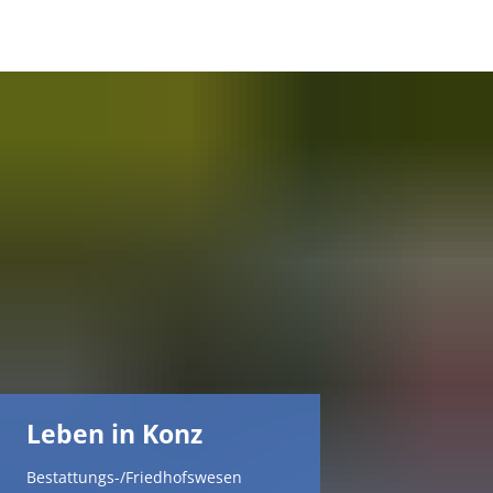
DE
AR
EN
NL
FR
TR
Leben in Konz
UK
Bestattungs-/Friedhofswesen