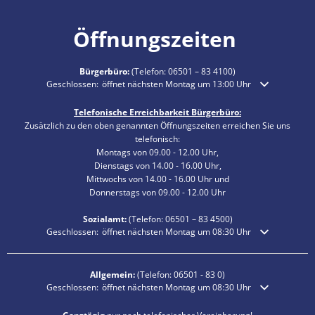
Öffnungszeiten
Bürgerbüro:
(Telefon:
06501 – 83 4100
)
Klicken, um weitere Öffnungs- oder Schließzeiten auszublenden
Geschlossen:
öffnet nächsten Montag um 13:00 Uhr
Telefonische Erreichbarkeit Bürgerbüro:
Zusätzlich zu den oben genannten Öffnungszeiten erreichen Sie uns
telefonisch:
Montags von 09.00 - 12.00 Uhr,
Dienstags von 14.00 - 16.00 Uhr,
Mittwochs von 14.00 - 16.00 Uhr und
Donnerstags von 09.00 - 12.00 Uhr
Sozialamt:
(Telefon:
06501 – 83
4500)
Klicken, um weitere Öffnungs- oder Schließzeiten auszublenden
Geschlossen:
öffnet nächsten Montag um 08:30 Uhr
Allgemein:
(Telefon:
06501 - 83 0
)
Klicken, um weitere Öffnungs- oder Schließzeiten auszublenden
Geschlossen:
öffnet nächsten Montag um 08:30 Uhr