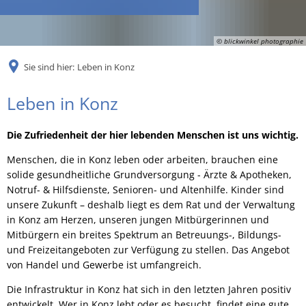
RU
© blickwinkel photographie
Sie sind hier:
Leben in Konz
Leben
Leben in Konz
in
Die Zufriedenheit der hier lebenden Menschen ist uns wichtig.
Konz
Menschen, die in Konz leben oder arbeiten, brauchen eine
solide gesundheitliche Grundversorgung - Ärzte & Apotheken,
Notruf- & Hilfsdienste, Senioren- und Altenhilfe. Kinder sind
unsere Zukunft – deshalb liegt es dem Rat und der Verwaltung
in Konz am Herzen, unseren jungen Mitbürgerinnen und
Mitbürgern ein breites Spektrum an Betreuungs-, Bildungs-
und Freizeitangeboten zur Verfügung zu stellen. Das Angebot
von Handel und Gewerbe ist umfangreich.
Die Infrastruktur in Konz hat sich in den letzten Jahren positiv
entwickelt. Wer in Konz lebt oder es besucht, findet eine gute