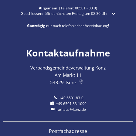
Allgemein:
(Telefon:
06501 - 83 0
)
Klicken, um weitere Öffnungs- oder Schließzeiten auszublenden
Geschlossen:
öffnet nächsten Freitag um 08:30 Uhr
Ganztägig
nur nach telefonischer Vereinbarung!
Kontaktaufnahme
Verbandsgemeindeverwaltung Konz
Am Markt 11
54329
Konz
+49 6501 83-0
+49 6501 83-1099
rathaus@konz.de
Postfachadresse