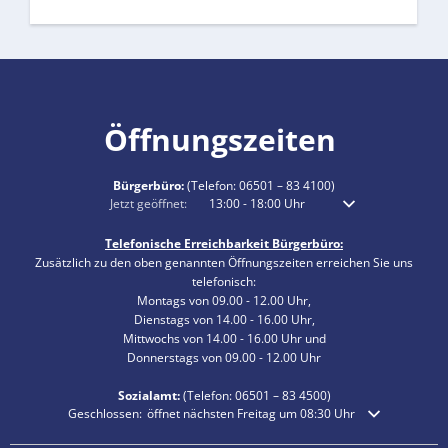
Öffnungszeiten
Bürgerbüro:
(Telefon:
06501 – 83 4100
)
Klicken, um weitere Öffnungs- oder Schließzeiten auszublenden
Jetzt geöffnet:
13:00
-
18:00
Uhr
Von 13:00 bis 18:00 
Telefonische Erreichbarkeit Bürgerbüro:
Zusätzlich zu den oben genannten Öffnungszeiten erreichen Sie uns
telefonisch:
Montags von 09.00 - 12.00 Uhr,
Dienstags von 14.00 - 16.00 Uhr,
Mittwochs von 14.00 - 16.00 Uhr und
Donnerstags von 09.00 - 12.00 Uhr
Sozialamt:
(Telefon:
06501 – 83
4500)
Klicken, um weitere Öffnungs- oder Schließzeiten auszublenden
Geschlossen:
öffnet nächsten Freitag um 08:30 Uhr