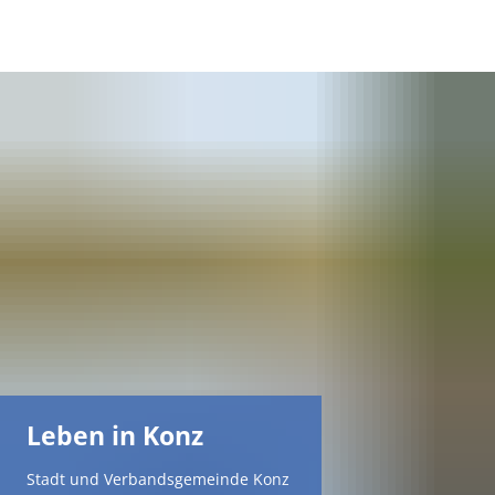
DE
AR
EN
NL
FR
TR
Leben in Konz
UK
Stadt und Verbandsgemeinde Konz