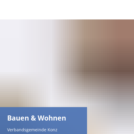
DE
AR
EN
NL
FR
TR
Bauen & Wohnen
UK
Verbandsgemeinde Konz