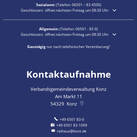
Sozialamt:
(Telefon:
06501 – 83
4500)
Klicken, um weitere Öffnungs- oder Schließzeiten auszublenden
Geschlossen:
öffnet nächsten Freitag um 08:30 Uhr
Allgemein:
(Telefon:
06501 - 83 0
)
Klicken, um weitere Öffnungs- oder Schließzeiten auszublenden
Geschlossen:
öffnet nächsten Freitag um 08:30 Uhr
Ganztägig
nur nach telefonischer Vereinbarung!
Kontaktaufnahme
Verbandsgemeindeverwaltung Konz
Am Markt 11
54329
Konz
+49 6501 83-0
+49 6501 83-1099
rathaus@konz.de