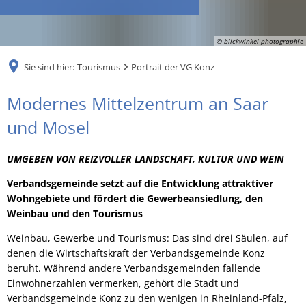
RU
© blickwinkel photographie
Sie sind hier:
Tourismus
Portrait der VG Konz
Portrait
Modernes Mittelzentrum an Saar
der
und Mosel
VG
UMGEBEN VON REIZVOLLER LANDSCHAFT, KULTUR UND WEIN
Konz
Verbandsgemeinde setzt auf die Entwicklung attraktiver
Wohngebiete und fördert die Gewerbeansiedlung, den
Weinbau und den Tourismus
Weinbau, Gewerbe und Tourismus: Das sind drei Säulen, auf
denen die Wirtschaftskraft der Verbandsgemeinde Konz
beruht. Während andere Verbandsgemeinden fallende
Einwohnerzahlen vermerken, gehört die Stadt und
Verbandsgemeinde Konz zu den wenigen in Rheinland-Pfalz,