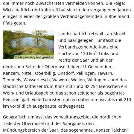
die immer noch Zuwachsraten vermelden können. Die Folge:
Wirtschaftlich und kulturell hat sich in den vergangenen Jahren
einiges in einer der größten Verbandsgemeinden in Rheinland-
Pfalz getan.
Landschaftlich reizvoll - an Mosel
und Saar gelegen - umfasst die
Verbandsgemeinde Konz eine
Fläche von 130 km². Links und
© blickwinkel photographie
rechts der Saar und an der
deutschen Seite der Obermosel bilden 11 Gemeinden -
Kanzem, Nittel, Oberbillig, Onsdorf, Pellingen, Tawern,
Temmels, Wasserliesch, Wawern, Wellen, Wiltingen - und das
städtische Mittelzentrum Konz mit rund 32.754 Menschen ein
Wein- und Urlaubsgebiet, das schon seit jeher als begehrtes
Reiseziel galt. Viele Touristen nutzen dabei intensiv das mit 210
km vorbildlich ausgebaute Radwegenetz.
Geografisch umfasst das Verwaltungsgebiet die nördlichen
Teile der Obermosel und des Saargaues, den
Mündungsbereich der Saar, das sogenannte „Konzer Tälchen“