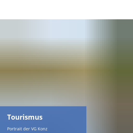
DE
AR
EN
NL
FR
TR
Tourismus
UK
Portrait der VG Konz