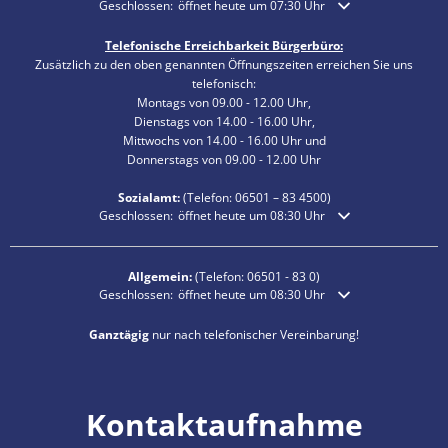
Klicken, um weitere Öffnungs- oder Schließzeiten auszublende
Geschlossen:
öffnet heute um 07:30 Uhr
Telefonische Erreichbarkeit Bürgerbüro:
Zusätzlich zu den oben genannten Öffnungszeiten erreichen Sie uns
telefonisch:
Montags von 09.00 - 12.00 Uhr,
Dienstags von 14.00 - 16.00 Uhr,
Mittwochs von 14.00 - 16.00 Uhr und
Donnerstags von 09.00 - 12.00 Uhr
Sozialamt:
(Telefon:
06501 – 83
4500)
Klicken, um weitere Öffnungs- oder Schließzeiten auszublende
Geschlossen:
öffnet heute um 08:30 Uhr
Allgemein:
(Telefon:
06501 - 83 0
)
Klicken, um weitere Öffnungs- oder Schließzeiten auszublende
Geschlossen:
öffnet heute um 08:30 Uhr
Ganztägig
nur nach telefonischer Vereinbarung!
Kontaktaufnahme