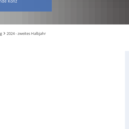
nde Konz
ng
2024 - zweites Halbjahr