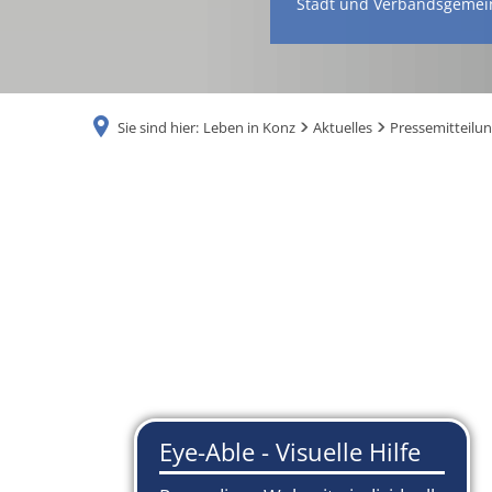
Stadt und Verbandsgemei
Sie sind hier:
Leben in Konz
Aktuelles
Pressemitteilu
2024
-
zweites
Halbjahr