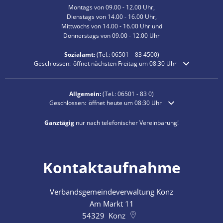
Montags von 09.00 - 12.00 Uhr,
Dienstags von 14.00 - 16.00 Uhr,
Mittwochs von 14.00 - 16.00 Uhr und
Donnerstags von 09.00 - 12.00 Uhr
Sozialamt:
(Tel.:
06501 – 83
4500)
Klicken, um weitere Öffnungs- oder Schließzeiten auszublenden
Geschlossen:
öffnet nächsten Freitag um 08:30 Uhr
Allgemein:
(Tel.:
06501 - 83 0
)
Klicken, um weitere Öffnungs- oder Schließzeiten auszublende
Geschlossen:
öffnet heute um 08:30 Uhr
Ganztägig
nur nach telefonischer Vereinbarung!
Kontaktaufnahme
Verbandsgemeindeverwaltung Konz
Am Markt 11
54329
Konz