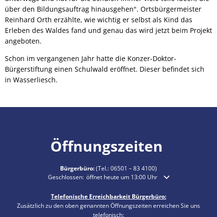
über den Bildungsauftrag hinausgehen". Ortsbürgermeister
Reinhard Orth erzählte, wie wichtig er selbst als Kind das
Erleben des Waldes fand und genau das wird jetzt beim Projekt
angeboten.
Schon im vergangenen Jahr hatte die Konzer-Doktor-
Bürgerstiftung einen Schulwald eröffnet. Dieser befindet sich
in Wasserliesch.
Öffnungszeiten
Bürgerbüro:
(Tel.:
06501 – 83 4100
)
Klicken, um weitere Öffnungs- oder Schließzeiten auszublende
Geschlossen:
öffnet heute um 13:00 Uhr
Telefonische Erreichbarkeit Bürgerbüro:
Zusätzlich zu den oben genannten Öffnungszeiten erreichen Sie uns
telefonisch: