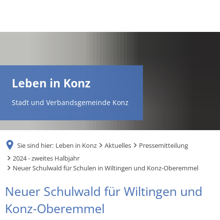
DE
AR
Leben in Konz
EN
Stadt und Verbandsgemeinde Konz
NL
Sie sind hier:
Leben in Konz
Aktuelles
Pressemitteilung
FR
2024 - zweites Halbjahr
Neuer Schulwald für Schulen in Wiltingen und Konz-Oberemmel
TR
Neuer Schulwald für Wiltingen und
Konz-Oberemmel
UK