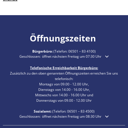
Öffnungszeiten
Bürgerbüro:
(Telefon:
06501 – 83 4100
)
Klicken, um weitere Öffnungs- oder Schließzeiten auszublenden
Geschlossen:
öffnet nächsten Freitag um 07:30 Uhr
Telefonische Erreichbarkeit Bürgerbüro:
Zusätzlich zu den oben genannten Öffnungszeiten erreichen Sie uns
telefonisch:
Montags von 09.00 - 12.00 Uhr,
Dienstags von 14.00 - 16.00 Uhr,
Mittwochs von 14.00 - 16.00 Uhr und
Donnerstags von 09.00 - 12.00 Uhr
Sozialamt:
(Telefon:
06501 – 83
4500)
Klicken, um weitere Öffnungs- oder Schließzeiten auszublenden
Geschlossen:
öffnet nächsten Freitag um 08:30 Uhr