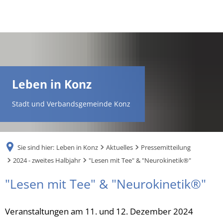
DE
AR
Leben in Konz
EN
Stadt und Verbandsgemeinde Konz
NL
Sie sind hier:
Leben in Konz
Aktuelles
Pressemitteilung
FR
2024 - zweites Halbjahr
"Lesen mit Tee" & "Neurokinetik®"
"Lesen mit Tee" & "Neurokinetik®"
TR
Veranstaltungen am 11. und 12. Dezember 2024
UK