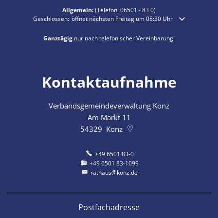
Allgemein:
(Telefon:
06501 - 83 0
)
Klicken, um weitere Öffnungs- oder Schließzeiten auszublenden
Geschlossen:
öffnet nächsten Freitag um 08:30 Uhr
Ganztägig
nur nach telefonischer Vereinbarung!
Kontaktaufnahme
Verbandsgemeindeverwaltung Konz
Am Markt 11
54329
Konz
+49 6501 83-0
+49 6501 83-1099
rathaus@konz.de
Postfachadresse