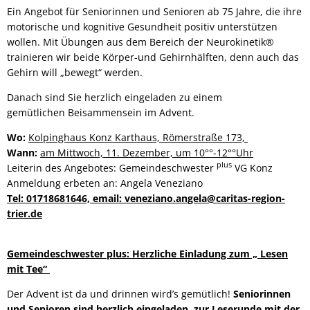
Ein Angebot für Seniorinnen und Senioren ab 75 Jahre, die ihre
motorische und kognitive Gesundheit positiv unterstützen
wollen. Mit Übungen aus dem Bereich der Neurokinetik®
trainieren wir beide Körper-und Gehirnhälften, denn auch das
Gehirn will „bewegt“ werden.
Danach sind Sie herzlich eingeladen zu einem
gemütlichen Beisammensein im Advent.
Wo:
Kolpinghaus Konz Karthaus, Römerstraße 173,
Wann:
am Mittwoch, 11. Dezember, um 10°°-12°°Uhr
plus
Leiterin des Angebotes: Gemeindeschwester
VG Konz
Anmeldung erbeten an: Angela Veneziano
Tel: 01718681646, email: veneziano.angela@caritas-region-
trier.de
Gemeindeschwester plus: Herzliche Einladung zum „ Lesen
mit Tee“
Der Advent ist da und drinnen wird’s gemütlich!
Seniorinnen
und Senioren sind herzlich eingeladen, zur Leserunde mit der