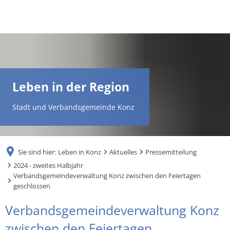
DE
AR
Leben in der Region
EN
Stadt und Verbandsgemeinde Konz
NL
Sie sind hier:
Leben in Konz
Aktuelles
Pressemitteilung
FR
2024 - zweites Halbjahr
Verbandsgemeindeverwaltung Konz zwischen den Feiertagen
geschlossen
TR
Verbandsgemeindeverwaltung Konz
UK
zwischen den Feiertagen