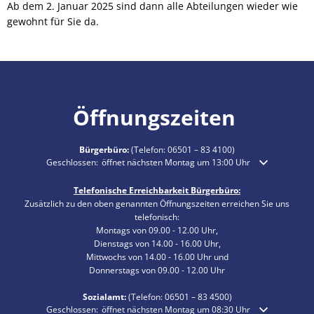
Ab dem 2. Januar 2025 sind dann alle Abteilungen wieder wie
gewohnt für Sie da.
Öffnungszeiten
Bürgerbüro:
(Telefon:
06501 – 83 4100
)
Klicken, um weitere Öffnungs- oder Schließzeiten auszublenden
Geschlossen:
öffnet nächsten Montag um 13:00 Uhr
Telefonische Erreichbarkeit Bürgerbüro:
Zusätzlich zu den oben genannten Öffnungszeiten erreichen Sie uns
telefonisch:
Montags von 09.00 - 12.00 Uhr,
Dienstags von 14.00 - 16.00 Uhr,
Mittwochs von 14.00 - 16.00 Uhr und
Donnerstags von 09.00 - 12.00 Uhr
Sozialamt:
(Telefon:
06501 – 83
4500)
Klicken, um weitere Öffnungs- oder Schließzeiten auszublenden
Geschlossen:
öffnet nächsten Montag um 08:30 Uhr