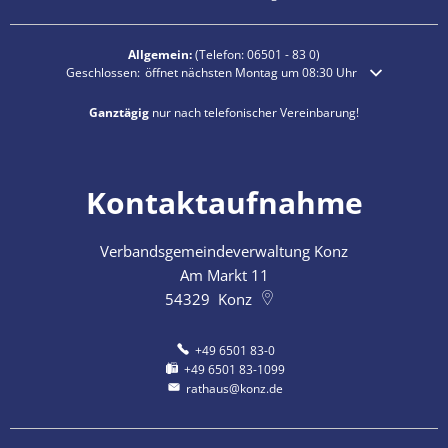
Allgemein:
(Telefon:
06501 - 83 0
)
Klicken, um weitere Öffnungs- oder Schließzeiten auszublenden
Geschlossen:
öffnet nächsten Montag um 08:30 Uhr
Ganztägig
nur nach telefonischer Vereinbarung!
Kontaktaufnahme
Verbandsgemeindeverwaltung Konz
Am Markt 11
54329
Konz
+49 6501 83-0
+49 6501 83-1099
rathaus@konz.de