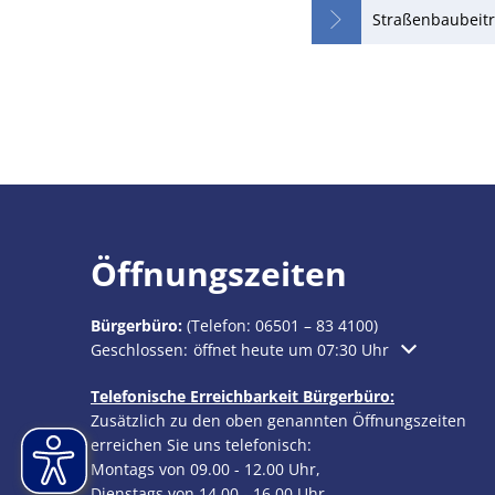
Straßenbaubeitr
Öffnungszeiten
Bürgerbüro:
(Telefon:
06501 – 83 4100
)
Klicken, um weitere Öffnungs- oder Schließzeiten au
Geschlossen:
öffnet heute um 07:30 Uhr
Telefonische Erreichbarkeit Bürgerbüro:
Zusätzlich zu den oben genannten Öffnungszeiten
erreichen Sie uns telefonisch:
Montags von 09.00 - 12.00 Uhr,
Dienstags von 14.00 - 16.00 Uhr,