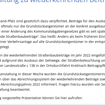
nd-Pfalz sind gesetzlich dazu verpflichtet, Beiträge für den Ausb
oftmals nur die Grundstückseigentümer an der konkret ausgebaut
 einer Änderung des Kommunalabgabengesetzes gibt es seit späte
nde Straßenbaubeiträge“. Das heißt: Anders als beim früheren Ein
iner Verkehrsanlage auf alle Grundstückseigentümer in der ents
elegt.
n die wiederkehrenden Straßenbaubeiträge im Jahr 2022 eingeführ
d aufgrund des Ausbaus der Gehwege, der Straßenbeleuchtung un
r Landesstraße L 138 in der Ortsdurchfahrt Krettnach Beitragspfl
ranstaltung in dieser Woche wurden die Grundstückseigentümeri
 über das Abrechnungssystem der wiederkehrenden Beiträge sow
Abrechnungsjahres 2022 informiert. Fragen hierzu wurden von Se
ltung beantwortet.
g vorgestellte Präsentation können Sie hier aufrufen: