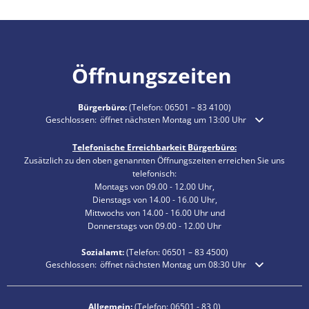
Öffnungszeiten
Bürgerbüro:
(Telefon:
06501 – 83 4100
)
Klicken, um weitere Öffnungs- oder Schließzeiten auszublenden
Geschlossen:
öffnet nächsten Montag um 13:00 Uhr
Telefonische Erreichbarkeit Bürgerbüro:
Zusätzlich zu den oben genannten Öffnungszeiten erreichen Sie uns
telefonisch:
Montags von 09.00 - 12.00 Uhr,
Dienstags von 14.00 - 16.00 Uhr,
Mittwochs von 14.00 - 16.00 Uhr und
Donnerstags von 09.00 - 12.00 Uhr
Sozialamt:
(Telefon:
06501 – 83
4500)
Klicken, um weitere Öffnungs- oder Schließzeiten auszublenden
Geschlossen:
öffnet nächsten Montag um 08:30 Uhr
Allgemein:
(Telefon:
06501 - 83 0
)