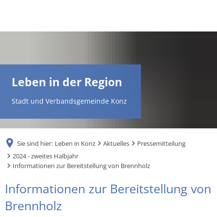
DE
AR
Leben in der Region
EN
Stadt und Verbandsgemeinde Konz
NL
Sie sind hier:
Leben in Konz
Aktuelles
Pressemitteilung
FR
2024 - zweites Halbjahr
Informationen zur Bereitstellung von Brennholz
TR
Informationen zur Bereitstellung von
Brennholz
UK