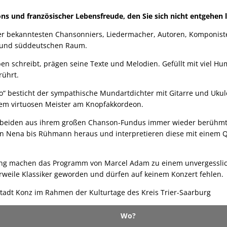
ns und französischer Lebensfreude, den Sie sich nicht entgehen l
er bekanntesten Chansonniers, Liedermacher, Autoren, Komponist
 und süddeutschen Raum.
ben schreibt, prägen seine Texte und Melodien. Gefüllt mit viel H
rührt.
“ besticht der sympathische Mundartdichter mit Gitarre und Ukule
 dem virtuosen Meister am Knopfakkordeon.
e beiden aus ihrem großen Chanson-Fundus immer wieder berühmte
 von Nena bis Rühmann heraus und interpretieren diese mit eine
ng machen das Programm von Marcel Adam zu einem unvergesslich
erweile Klassiker geworden und dürfen auf keinem Konzert fehlen.
Stadt Konz im Rahmen der Kulturtage des Kreis Trier-Saarburg
Wo?