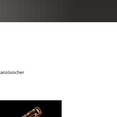
RU
ranzösischer