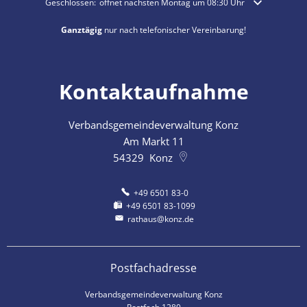
Klicken, um weitere Öffnungs- oder Schließzeiten auszublenden
Geschlossen:
öffnet nächsten Montag um 08:30 Uhr
Ganztägig
nur nach telefonischer Vereinbarung!
Kontaktaufnahme
Verbandsgemeindeverwaltung Konz
Am Markt 11
54329
Konz
+49 6501 83-0
+49 6501 83-1099
rathaus@konz.de
Postfachadresse
Verbandsgemeindeverwaltung Konz