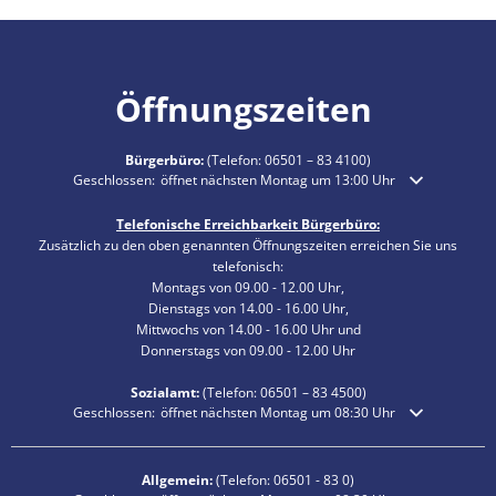
Öffnungszeiten
Bürgerbüro:
(Telefon:
06501 – 83 4100
)
Klicken, um weitere Öffnungs- oder Schließzeiten auszublenden
Geschlossen:
öffnet nächsten Montag um 13:00 Uhr
Telefonische Erreichbarkeit Bürgerbüro:
Zusätzlich zu den oben genannten Öffnungszeiten erreichen Sie uns
telefonisch:
Montags von 09.00 - 12.00 Uhr,
Dienstags von 14.00 - 16.00 Uhr,
Mittwochs von 14.00 - 16.00 Uhr und
Donnerstags von 09.00 - 12.00 Uhr
Sozialamt:
(Telefon:
06501 – 83
4500)
Klicken, um weitere Öffnungs- oder Schließzeiten auszublenden
Geschlossen:
öffnet nächsten Montag um 08:30 Uhr
Allgemein:
(Telefon:
06501 - 83 0
)