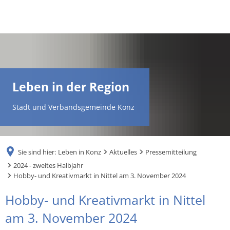
DE
AR
Leben in der Region
EN
Stadt und Verbandsgemeinde Konz
NL
Sie sind hier:
Leben in Konz
Aktuelles
Pressemitteilung
FR
2024 - zweites Halbjahr
Hobby- und Kreativmarkt in Nittel am 3. November 2024
TR
Hobby- und Kreativmarkt in Nittel
am 3. November 2024
UK