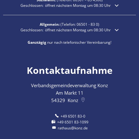
Klicken, um weitere Öffnungs- oder Schließzeiten auszublenden
Geschlossen:
öffnet nächsten Montag um 08:30 Uhr
Allgemein:
(Telefon:
06501 - 83 0
)
Klicken, um weitere Öffnungs- oder Schließzeiten auszublenden
Geschlossen:
öffnet nächsten Montag um 08:30 Uhr
Ganztägig
nur nach telefonischer Vereinbarung!
Kontaktaufnahme
Verbandsgemeindeverwaltung Konz
Am Markt 11
54329
Konz
+49 6501 83-0
+49 6501 83-1099
rathaus@konz.de