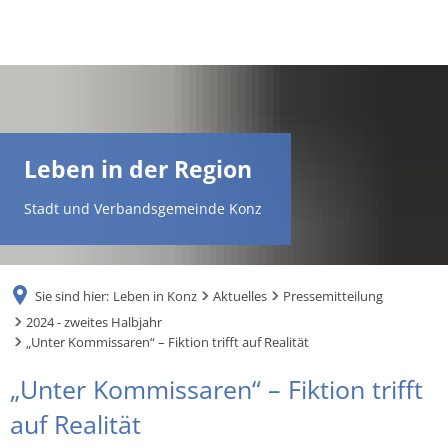
DE
AR
Leben in der Region
EN
Stadt und Verbandsgemeinde Konz
NL
Sie sind hier:
Leben in Konz
Aktuelles
Pressemitteilung
FR
2024 - zweites Halbjahr
„Unter Kommissaren“ – Fiktion trifft auf Realität
TR
„Unter Kommissaren“ – Fiktion trifft
auf Realität
UK