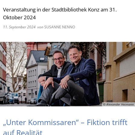
Veranstaltung in der Stadtbibliothek Konz am 31.
RU
Oktober 2024
11. September 2024
von
SUSANNE NENNO
© Alexander Heimann
„Unter Kommissaren“ – Fiktion trifft
auf Realität