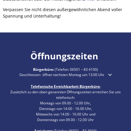
Verpassen Sie nicht diesen außergewöhnlichen Abend voller
Spannung und Unterhaltung!
Öffnungszeiten
Bürgerbüro:
(Telefon:
06501 – 83 4100
)
Klicken, um weitere Öffnungs- oder Schließzeiten auszublenden
Geschlossen:
öffnet nächsten Montag um 13:00 Uhr
Telefonische Erreichbarkeit Bürgerbüro:
Zusätzlich zu den oben genannten Öffnungszeiten erreichen Sie uns
telefonisch:
Montags von 09.00 - 12.00 Uhr,
Dienstags von 14.00 - 16.00 Uhr,
Mittwochs von 14.00 - 16.00 Uhr und
Donnerstags von 09.00 - 12.00 Uhr
Sozialamt:
(Telefon:
06501 – 83
4500)