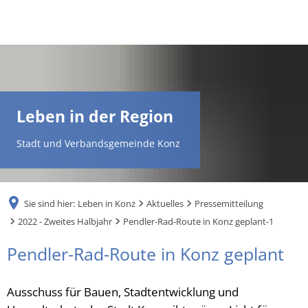
DE
AR
Leben in der Region
EN
Stadt und Verbandsgemeinde Konz
NL
Sie sind hier:
Leben in Konz
Aktuelles
Pressemitteilung
FR
2022 - Zweites Halbjahr
Pendler-Rad-Route in Konz geplant-1
Pendler-Rad-Route in Konz geplant
TR
Ausschuss für Bauen, Stadtentwicklung und
UK