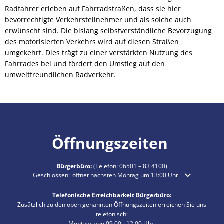
Radfahrer erleben auf Fahrradstraßen, dass sie hier
bevorrechtigte Verkehrsteilnehmer und als solche auch
erwünscht sind. Die bislang selbstverständliche Bevorzugung
des motorisierten Verkehrs wird auf diesen Straßen
umgekehrt. Dies trägt zu einer verstärkten Nutzung des
Fahrrades bei und fördert den Umstieg auf den
umweltfreundlichen Radverkehr.
Öffnungszeiten
Bürgerbüro:
(Telefon:
06501 – 83 4100
)
Klicken, um weitere Öffnungs- oder Schließzeiten auszublenden
Geschlossen:
öffnet nächsten Montag um 13:00 Uhr
Telefonische Erreichbarkeit Bürgerbüro:
Zusätzlich zu den oben genannten Öffnungszeiten erreichen Sie uns
telefonisch:
Montags von 09.00 - 12.00 Uhr,