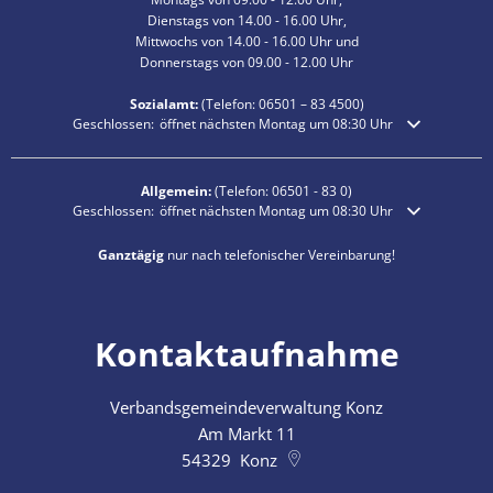
Dienstags von 14.00 - 16.00 Uhr,
Mittwochs von 14.00 - 16.00 Uhr und
Donnerstags von 09.00 - 12.00 Uhr
Sozialamt:
(Telefon:
06501 – 83
4500)
Klicken, um weitere Öffnungs- oder Schließzeiten auszublenden
Geschlossen:
öffnet nächsten Montag um 08:30 Uhr
Allgemein:
(Telefon:
06501 - 83 0
)
Klicken, um weitere Öffnungs- oder Schließzeiten auszublenden
Geschlossen:
öffnet nächsten Montag um 08:30 Uhr
Ganztägig
nur nach telefonischer Vereinbarung!
Kontaktaufnahme
Verbandsgemeindeverwaltung Konz
Am Markt 11
54329
Konz