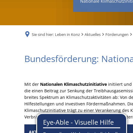
Nationale Klimaschutziniti
Sie sind hier:
Leben in Konz
Aktuelles
Förderungen
Geförderte
Bundesförderung: National
Klimaschutzprojekte
Mit der
Nationalen Klimaschutzinitiative
initiiert und
die einen Beitrag zur Senkung der Treibhausgasemiss
breites Spektrum an Klimaschutzaktivitäten ab: Von der
Hilfestellungen und investiven Fördermaßnahmen. Diese
Klimaschutzinitiative trägt zu einer Verankerung des K
Verbraucherinnen und Verbraucher ebenso wie Unte
AKTUELLE
KLIMASCHUTZPROJEKTE