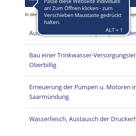
In der Verbandsgemeinde Konz werden folgende Projek
Austausch der Brunnenpumpen in den
Bau einer Trinkwasser-Versorgungsle
Oberbillig
Erneuerung der Pumpen u. Motoren i
Saarmündung
Wasserliesch, Austausch der Drucker