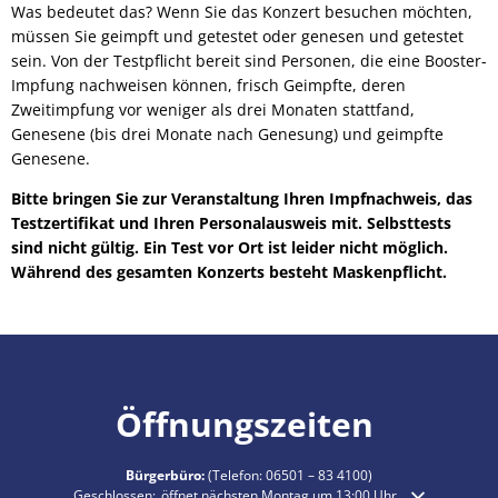
Was bedeutet das? Wenn Sie das Konzert besuchen möchten,
müssen Sie geimpft und getestet oder genesen und getestet
sein. Von der Testpflicht bereit sind Personen, die eine Booster-
Impfung nachweisen können, frisch Geimpfte, deren
Zweitimpfung vor weniger als drei Monaten stattfand,
Genesene (bis drei Monate nach Genesung) und geimpfte
Genesene.
Bitte bringen Sie zur Veranstaltung Ihren Impfnachweis, das
Testzertifikat und Ihren Personalausweis mit. Selbsttests
sind nicht gültig. Ein Test vor Ort ist leider nicht möglich.
Während des gesamten Konzerts besteht Maskenpflicht.
Öffnungszeiten
Bürgerbüro:
(Telefon:
06501 – 83 4100
)
Klicken, um weitere Öffnungs- oder Schließzeiten auszublenden
Geschlossen:
öffnet nächsten Montag um 13:00 Uhr