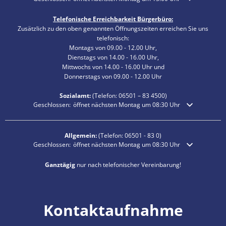
Telefonische Erreichbarkeit Bürgerbüro:
Zusätzlich zu den oben genannten Öffnungszeiten erreichen Sie uns
telefonisch:
Montags von 09.00 - 12.00 Uhr,
Dienstags von 14.00 - 16.00 Uhr,
Mittwochs von 14.00 - 16.00 Uhr und
Donnerstags von 09.00 - 12.00 Uhr
Sozialamt:
(Telefon:
06501 – 83
4500)
Klicken, um weitere Öffnungs- oder Schließzeiten auszublenden
Geschlossen:
öffnet nächsten Montag um 08:30 Uhr
Allgemein:
(Telefon:
06501 - 83 0
)
Klicken, um weitere Öffnungs- oder Schließzeiten auszublenden
Geschlossen:
öffnet nächsten Montag um 08:30 Uhr
Ganztägig
nur nach telefonischer Vereinbarung!
Kontaktaufnahme