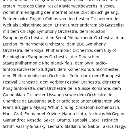
ersten Preis des Clara Haskil Klavierwettbewerbs in Vevey,
womit ihm endgültig der internationale Durchbruch gelang.
Seitdem wird Finghin Collins von den besten Orchestern der
Welt als Solist eingeladen. Er trat unter anderem als Gastsolist
mit dem Chicago Symphony Orchestra, dem Houston
Symphony Orchestra, dem Seoul Philharmonic Orchestra, dem
London Philharmonic Orchestra, dem BBC Symphony
Orchestra, dem Royal Philharmonic Orchestra, dem City of
Birmingham Symphony Orchestra, der Deutschen
Staatsphilharmonie Rheinland-Pfalz, dem SWR Radio-
Sinfonieorchester Stuttgart, dem Kölner Rundfunkorchester,
dem Philharmonischen Orchester Rotterdam, dem Budapest
Festival Orchestra, dem Verbier Festival Orchestra, der Hong
Kong Sinfonietta, dem Orchestre de la Suisse Romande, dem
Gulbenkian-Orchester Lissabon sowie dem Orchestre de
Chambre de Lausanne auf; er arbeitete unter Dirigenten wie
Frans Brüggen, Myung-Whun Chung, Christoph Eschenbach,
Hans Graf, Emmanuel Krivine, Hannu Lintu, Nicholas McGegan,
Gianandrea Noseda, Sakari Oramo, Tadaaki Otaka, Heinrich
Schiff, Vassily Sinaisky, Leonard Slatkin und Gábor Tákacs-Nagy.