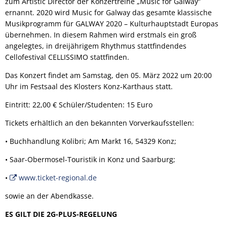
zum Artistic Director der Konzertreihe „Music for Galway“
ernannt. 2020 wird Music for Galway das gesamte klassische
Musikprogramm für GALWAY 2020 – Kulturhauptstadt Europas
übernehmen. In diesem Rahmen wird erstmals ein groß
angelegtes, in dreijährigem Rhythmus stattfindendes
Cellofestival CELLISSIMO stattfinden.
Das Konzert findet am Samstag, den 05. März 2022 um 20:00
Uhr im Festsaal des Klosters Konz-Karthaus statt.
Eintritt: 22,00 € Schüler/Studenten: 15 Euro
Tickets erhältlich an den bekannten Vorverkaufsstellen:
• Buchhandlung Kolibri; Am Markt 16, 54329 Konz;
• Saar-Obermosel-Touristik in Konz und Saarburg;
•
www.ticket-regional.de
sowie an der Abendkasse.
ES GILT DIE 2G-PLUS-REGELUNG