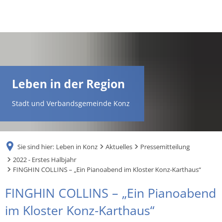
DE
AR
Leben in der Region
EN
Stadt und Verbandsgemeinde Konz
NL
Sie sind hier:
Leben in Konz
Aktuelles
Pressemitteilung
FR
2022 - Erstes Halbjahr
FINGHIN COLLINS – „Ein Pianoabend im Kloster Konz-Karthaus“
TR
FINGHIN COLLINS – „Ein Pianoabend
im Kloster Konz-Karthaus“
UK