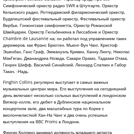
Симфонический оркестр радио SWR в Штутгарте, Оркестр
Кельнского радио, Роттердамский филармонический оркестр,
Будапештский фестивальный оркестр, Фестивальный оркестр
Вербье, Гонконгская симфониетта, Оркестр Романской
Швейцарии, Оркестр Гюльбенкяна в Лиссабоне и Оркестр
Chambre de Lausanne на; он работал под управлением таких
дирижеров, как Франс Брюгген, Мьюнг-Вун Чанг, Кристоф
Эшенбах, Ганс Граф, Эммануэль Кривин, Ханну Линту, Николас
МакГеган, Джанандреа Нозеда, Сакари Орамо, Тадааки Отака,
Генрих Шифф, Василий Синайский, Леонард Слаткин и Габор
Такач. -Надь.
Finghin Collins регулярно выступает в самых важных
музыкальных центрах мира. Его выступления на сегодняшний
день включают несколько сольных выступлений в лондонском
Вигмор-холле, его дебют в Дублинском национальном
концертном зале, два масштабных тура по Корее с
виолончелисткой Хан-На Чанг и два очень успешных
выступления на BBC Proms в Лондоне.
Фингин Коллинз занимал должность младшего артиста