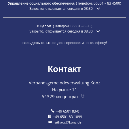
Управление социального обеспечения:
(Телефон:
06501 – 83
4500)
Нажмите, чтобы скрыть дополнительное время открытия ил
Закрыто:
открывается сегодня в 08:30
В целом:
(Телефон:
06501 - 83 0
)
Нажмите, чтобы скрыть дополнительное время открытия ил
Закрыто:
открывается сегодня в 08:30
весь день
только по договоренности по телефону!
Контакт
Verbandsgemeindeverwaltung Konz
На рынке 11
54329
концентрат
+49 6501 83-0
+49 6501 83-1099
rathaus@konz.de