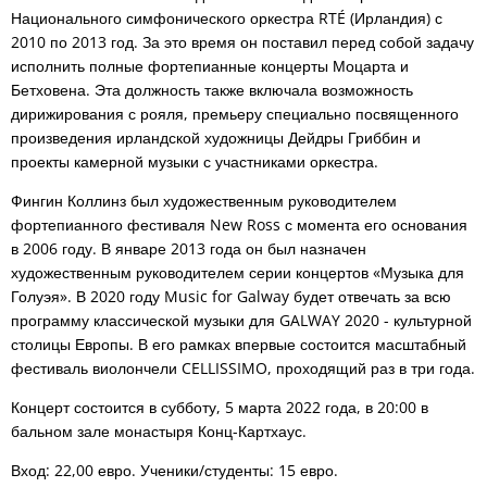
Национального симфонического оркестра RTÉ (Ирландия) с
2010 по 2013 год. За это время он поставил перед собой задачу
исполнить полные фортепианные концерты Моцарта и
Бетховена. Эта должность также включала возможность
дирижирования с рояля, премьеру специально посвященного
произведения ирландской художницы Дейдры Гриббин и
проекты камерной музыки с участниками оркестра.
Фингин Коллинз был художественным руководителем
фортепианного фестиваля New Ross с момента его основания
в 2006 году. В январе 2013 года он был назначен
художественным руководителем серии концертов «Музыка для
Голуэя». В 2020 году Music for Galway будет отвечать за всю
программу классической музыки для GALWAY 2020 - культурной
столицы Европы. В его рамках впервые состоится масштабный
фестиваль виолончели CELLISSIMO, проходящий раз в три года.
Концерт состоится в субботу, 5 марта 2022 года, в 20:00 в
бальном зале монастыря Конц-Картхаус.
Вход: 22,00 евро. Ученики/студенты: 15 евро.