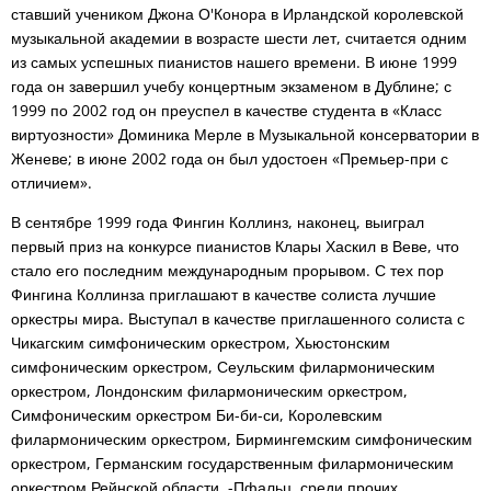
ставший учеником Джона О'Конора в Ирландской королевской
музыкальной академии в возрасте шести лет, считается одним
из самых успешных пианистов нашего времени. В июне 1999
года он завершил учебу концертным экзаменом в Дублине; с
1999 по 2002 год он преуспел в качестве студента в «Класс
виртуозности» Доминика Мерле в Музыкальной консерватории в
Женеве; в июне 2002 года он был удостоен «Премьер-при с
отличием».
В сентябре 1999 года Фингин Коллинз, наконец, выиграл
первый приз на конкурсе пианистов Клары Хаскил в Веве, что
стало его последним международным прорывом. С тех пор
Фингина Коллинза приглашают в качестве солиста лучшие
оркестры мира. Выступал в качестве приглашенного солиста с
Чикагским симфоническим оркестром, Хьюстонским
симфоническим оркестром, Сеульским филармоническим
оркестром, Лондонским филармоническим оркестром,
Симфоническим оркестром Би-би-си, Королевским
филармоническим оркестром, Бирмингемским симфоническим
оркестром, Германским государственным филармоническим
оркестром Рейнской области. -Пфальц, среди прочих,