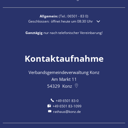
Allgemein:
(Tel.:
06501 - 83 0
)
Klicken, um weitere Öffnungs- oder Schließzeiten auszublende
Geschlossen:
öffnet heute um 08:30 Uhr
Ganztägig
nur nach telefonischer Vereinbarung!
Kontaktaufnahme
Verbandsgemeindeverwaltung Konz
Am Markt 11
54329
Konz
+49 6501 83-0
+49 6501 83-1099
rathaus@konz.de