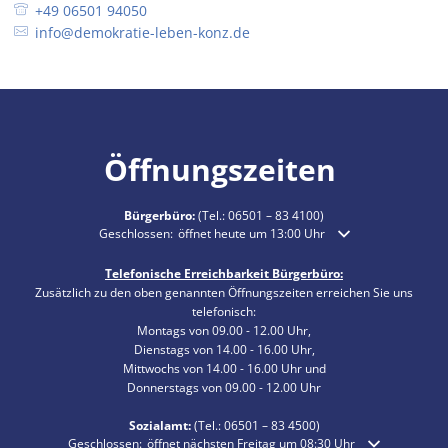
+49 06501 94050
info@demokratie-leben-konz.de
Öffnungszeiten
Bürgerbüro:
(Tel.:
06501 – 83 4100
)
Klicken, um weitere Öffnungs- oder Schließzeiten auszublende
Geschlossen:
öffnet heute um 13:00 Uhr
Telefonische Erreichbarkeit Bürgerbüro:
Zusätzlich zu den oben genannten Öffnungszeiten erreichen Sie uns
telefonisch:
Montags von 09.00 - 12.00 Uhr,
Dienstags von 14.00 - 16.00 Uhr,
Mittwochs von 14.00 - 16.00 Uhr und
Donnerstags von 09.00 - 12.00 Uhr
Sozialamt:
(Tel.:
06501 – 83
4500)
Klicken, um weitere Öffnungs- oder Schließzeiten auszublenden
Geschlossen:
öffnet nächsten Freitag um 08:30 Uhr