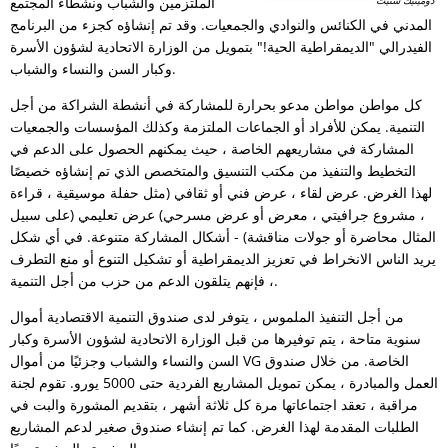
دومينيك شنيث
الملتزمين والشباب ونشطاء المجتمع
المدني في الكنائس والنوادي والجمعيات. وقد تم إنشاؤه كجزء من البرنامج
RU
الفيدرالي "الديمقراطية الحية!" بتمويل من الوزارة الاتحادية لشؤون الأسرة
وكبار السن والنساء والشباب.
كل مواطن مواطن مدعو بحرارة للمشاركة في أنشطة الشراكة من أجل
التنمية. يمكن للأفراد أو الجماعات الملتزمة وكذلك المؤسسات والجمعيات
المشاركة في مشاريعهم الخاصة ، حيث يمكنهم الحصول على الدعم في
التخطيط والتنفيذ من مكتب التنسيق والمتخصص الذي تم إنشاؤه خصيصًا
لهذا الغرض. عرض لقاء ، عرض فني أو ثقافي (مثل حفلة موسيقية ، قراءة
، مشروع جرافيتي ، معرض أو عرض مسرحي) عرض تعليمي (على سبيل
المثال محاضرة أو جولات مناقشة) - أشكال المشاركة متنوعة. في أي شكل
يريد الناس الانخراط في تعزيز الديمقراطية أو تشكيل التنوع أو منع التطرف
، فإنهم يتلقون الدعم من حزب من أجل التنمية.
من أجل التنفيذ الملموس ، يتوفر لدى صندوق التنمية الاقتصادية أموال
سنوية متاحة ، يتم توفيرها من قبل الوزارة الاتحادية لشؤون الأسرة وكبار
السن والنساء والشباب وجزئيًا من أموال VG الخاصة. من خلال صندوق
العمل والمبادرة ، يمكن تمويل المشاريع الفردية حتى 5000 يورو. تقوم لجنة
مراقبة ، تعقد اجتماعاتها مرة كل ثلاثة أشهر ، بتقديم المشورة والبت في
الطلبات المقدمة لهذا الغرض. كما تم إنشاء صندوق صغير لدعم المشاريع