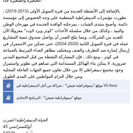
الصغيرة والصغيرة جدًا.
بالإضافة إلى الأنشطة العديدة من فترة التمويل الأولى (2015-2019) ،
تطورت مؤتمرات الديمقراطية المنتظمة على وجه الخصوص إلى مؤسسة
دائمة. وأصبح منتدى الشباب ، بمرحلته الوافدة الجديدة في مهرجان الوطن
والنبيذ ، وكذلك من خلال سلسلة الأحداث "كونز ويرد لاوت" معروفًا الآن
للعديد من الشركات. ومما يثلج الصدر أن يواصل صندوق تنمية المشاريع
عمله في فترة التمويل الثانية (2020-2024). حتى نتمكن من الاستمرار في
إرسال إشارة ضد التطرف والعنف ومختلف مظاهر العداء المرتبط بالجماعة
في كونز ، ومع ذلك ، فإن المشاركة النشطة من قبل المجتمع المدني
ضرورية. لا يمكن بناء الهياكل المستدامة التي تساهم في تطوير واستمرار
وجود مجتمع ديمقراطي إلا من خلال تعاون جميع الجهات الفاعلة المحلية
ومن خلال التزام المواطنين على المدى الطويل.
موقع "ديموقراطية تعيش!" - شراكة من أجل الديمقراطية في VG Konz
موقع "ديموقراطية تعيش!" - البرنامج الاتحادي
الحياة الديمقراطية! اضرب
أولكستراسي 45
اضرب
54329