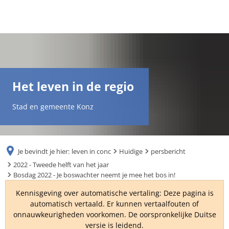
DE
AR
Het leven in de regio
EN
Stad en gemeente Konz
NL
Je bevindt je hier:
leven in conc
Huidige
persbericht
FR
2022 - Tweede helft van het jaar
Bosdag 2022 - Je boswachter neemt je mee het bos in!
TR
Kennisgeving over automatische vertaling: Deze pagina is
automatisch vertaald. Er kunnen vertaalfouten of
onnauwkeurigheden voorkomen. De oorspronkelijke Duitse
UK
versie is leidend.