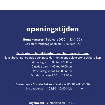
openingstijden
Burgerkantoor:
(Telefoon:
06501 – 83 4100
)
Klik om extra openings- of sluitingstijden te verbergen
Gesloten:
vandaag open om 13:00 uur
Telefonische bereikbaarheid van het burgerbureau:
Naast bovengenoemde openingstijden kunt u ons ook telefonisch bereiken:
Maandag van 9.00 tot 12.00 uur,
Dinsdag van 14.00 tot 16.00 uur,
Woensdag vanaf 14.00 uur en
Donderdag van 9.00 tot 12.00 uur
Bureau voor Sociale Zaken:
(Telefoon:
06501 – 83
4500)
Klik om extra openings- of sluitingstijden te verbergen
Nu geopend:
08:30
-
12:00
Klok
Van 8:30 uur tot 12:0
Algemeen:
(Telefoon:
06501 - 83 0
)