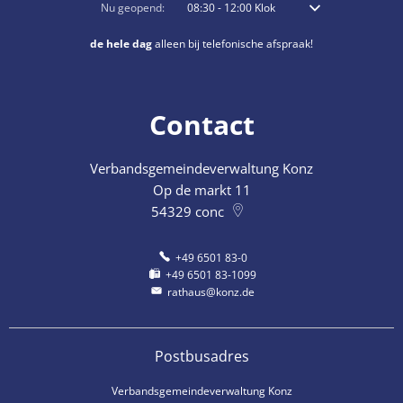
Klik om extra openings- of sluitingstijden te verbergen
Nu geopend:
08:30
-
12:00
Klok
Van 8:30 uur tot 12:0
de hele dag
alleen bij telefonische afspraak!
Contact
Verbandsgemeindeverwaltung Konz
Op de markt 11
54329
conc
+49 6501 83-0
+49 6501 83-1099
rathaus@konz.de
Postbusadres
Verbandsgemeindeverwaltung Konz