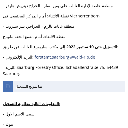
- منطقة خاصة لإدارة الغابات على يمين سار ، الحراج ديتريش هاردر
نقطة الالتقاء: أمام المركز المجتمعي في Vierherrenborn
- منطقة غابات بالزم ، الحراجي بيتر ستروب
نقطة الالتقاء: أمام مصنع الجعة مانيباخ
إلى مكتب ساربورغ للغابات عن طريق:
التسجيل حتى 10 سبتمبر 2022
forstamt.saarburg@wald-rlp.de
- البريد الإلكتروني:
- البريد: Saarburg Forestry Office، Schadallerstraße 75، 54439
Saarburg
هنا نموذج التسجيل
المعلومات التالية مطلوبة للتسجيل:
- سمى الاسم الاول
- تبوك