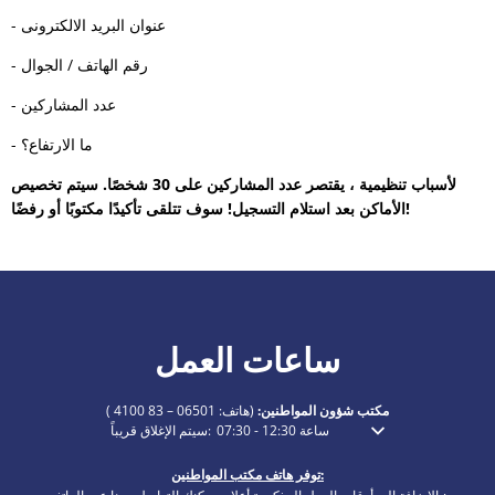
- عنوان البريد الالكترونى
- رقم الهاتف / الجوال
- عدد المشاركين
- ما الارتفاع؟
لأسباب تنظيمية ، يقتصر عدد المشاركين على 30 شخصًا. سيتم تخصيص
الأماكن بعد استلام التسجيل! سوف تتلقى تأكيدًا مكتوبًا أو رفضًا!
ساعات العمل
مكتب شؤون المواطنين:
(هاتف:
06501 – 83 4100
)
ساعة
12:30
-
07:30
سيتم الإغلاق قريباً:
انقر لإخفاء أوقات الفتح أو الإغلاق الإضافية
توفر هاتف مكتب المواطنين: