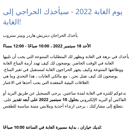
يوم الغابة 2022 - سيأخذك الحراجي إلى
الغابة!
يأخذك الحراجان ديتريش هاردر وبيتر ستروب
الأحد 18 سبتمبر 2022 ، 10:00 صباحًا - 12:00 مساءً
يأخذك في نزهة في الغابة ويظهر لك المتطلبات المتنوعة التي يجب أن تلبيها
الغابة في الوقت الحاضر. يوضحون لك كيف تهدد أزمة المناخ الغابة
ووظائفها المتنوعة وكيف يجهز الحراجون الغابة لمستقبل في تغير المناخ.
يوضحون لك كيف نقبل نحن ، مع مالكي الغابات ، هذا التحدي وما هي
العلاقات البيئية المعقدة التي يجب أخذها في الاعتبار.
ندعوكم للتنزه في الغابة لمدة ساعتين. يرجى التسجيل عن طريق البريد أو
الفاكس أو البريد الإلكتروني
بحلول 10 سبتمبر 2022 على أبعد تقدير
على.
نتطلع إلى مشاركتك ، يرجى ارتداء أحذية وملابس متينة مناسبة للطقس.
لديك خياران ، بداية مسيرة الغابة في الساعة 10:00 صباحًا: