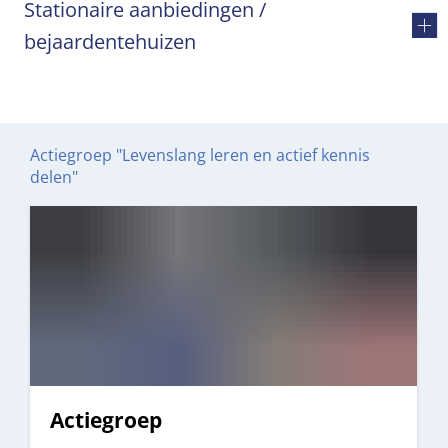
Stationaire aanbiedingen /
bejaardentehuizen
Actiegroep "Levenslang leren en actief kennis
delen"
Actiegroep