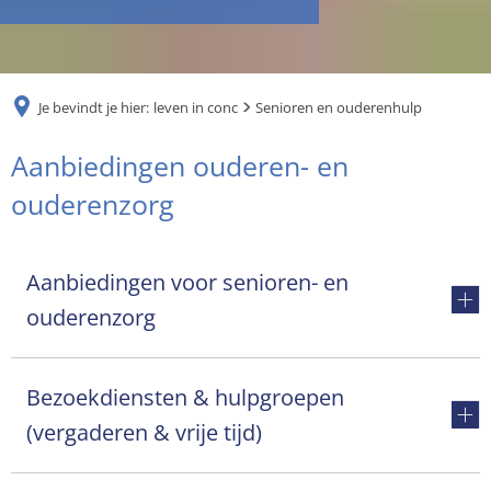
RU
Je bevindt je hier:
leven in conc
Senioren en ouderenhulp
Senioren
Aanbiedingen ouderen- en
en
ouderenzorg
ouderenhulp
Aanbiedingen voor senioren- en
ouderenzorg
Bezoekdiensten & hulpgroepen
(vergaderen & vrije tijd)