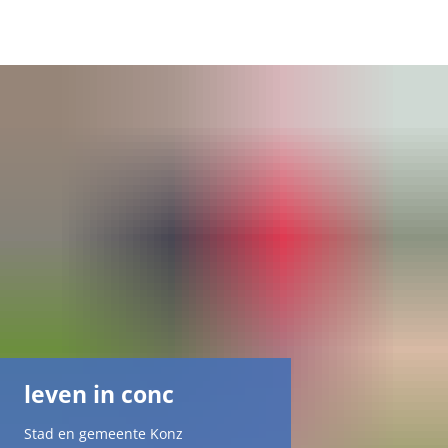
DE
AR
EN
NL
FR
TR
leven in conc
UK
Stad en gemeente Konz