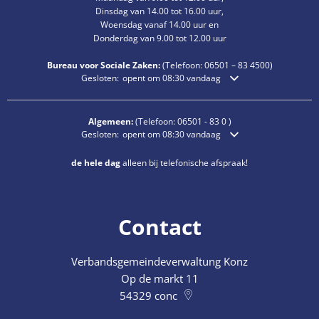
Dinsdag van 14.00 tot 16.00 uur,
Woensdag vanaf 14.00 uur en
Donderdag van 9.00 tot 12.00 uur
Bureau voor Sociale Zaken:
(Telefoon:
06501 – 83
4500)
Klik om extra openings- of sluitingstijden te verbergen
Gesloten:
opent om 08:30 vandaag
Algemeen:
(Telefoon:
06501 - 83 0
)
Klik om extra openings- of sluitingstijden te verbergen
Gesloten:
opent om 08:30 vandaag
de hele dag
alleen bij telefonische afspraak!
Contact
Verbandsgemeindeverwaltung Konz
Op de markt 11
54329
conc