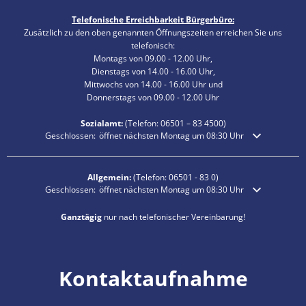
Telefonische Erreichbarkeit Bürgerbüro:
Zusätzlich zu den oben genannten Öffnungszeiten erreichen Sie uns
telefonisch:
Montags von 09.00 - 12.00 Uhr,
Dienstags von 14.00 - 16.00 Uhr,
Mittwochs von 14.00 - 16.00 Uhr und
Donnerstags von 09.00 - 12.00 Uhr
Sozialamt:
(Telefon:
06501 – 83
4500)
Klicken, um weitere Öffnungs- oder Schließzeiten auszublenden
Geschlossen:
öffnet nächsten Montag um 08:30 Uhr
Allgemein:
(Telefon:
06501 - 83 0
)
Klicken, um weitere Öffnungs- oder Schließzeiten auszublenden
Geschlossen:
öffnet nächsten Montag um 08:30 Uhr
Ganztägig
nur nach telefonischer Vereinbarung!
Kontaktaufnahme