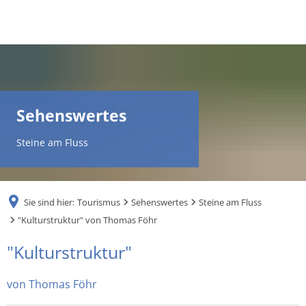
DE
AR
Sehenswertes
EN
Steine am Fluss
NL
Sie sind hier:
Tourismus
Sehenswertes
Steine am Fluss
FR
"Kulturstruktur" von Thomas Föhr
"Kulturstruktur"
"Kulturstruktur"
TR
von
von Thomas Föhr
UK
Thomas