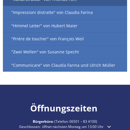
"Impressioni distratte" von Claudia Farina
"Himmel Leiter" von Hubert Maier
"Prière de toucher" von François Weil
"Zwei Wellen" von Susanne Specht
"Communicare" von Claudia Farina und Ulrich Müller
Öffnungszeiten
Bürgerbüro:
(Telefon:
06501 – 83 4100
)
Klicken, um weitere Öffnungs- oder Schließzeiten auszublenden
Geschlossen:
öffnet nächsten Montag um 13:00 Uhr