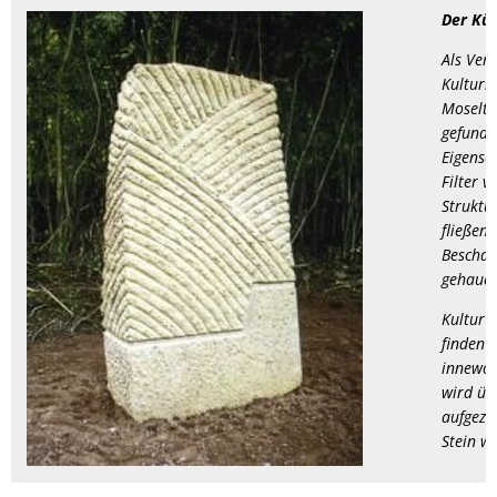
Der Kün
Föhr
RU
Als Ver
Kulturl
Moselta
gefunde
Eigensc
Filter 
Struktur
fließen.
Beschaff
gehauen
Kultur s
finden 
innewoh
wird üb
aufgezw
Stein wi