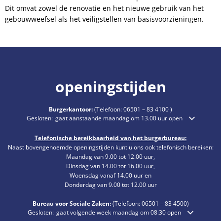
Dit omvat zowel de renovatie en het nieuwe gebruik van het
gebouwweefsel als het veiligstellen van basisvoorzieningen.
openingstijden
Burgerkantoor:
(Telefoon:
06501 – 83 4100
)
Klik om extra openings- of sluitingstijden te verbergen
Gesloten:
gaat aanstaande maandag om 13.00 uur open
Telefonische bereikbaarheid van het burgerbureau:
Naast bovengenoemde openingstijden kunt u ons ook telefonisch bereiken:
Maandag van 9.00 tot 12.00 uur,
Dinsdag van 14.00 tot 16.00 uur,
Woensdag vanaf 14.00 uur en
Donderdag van 9.00 tot 12.00 uur
Bureau voor Sociale Zaken:
(Telefoon:
06501 – 83
4500)
Klik om extra openings- of sluitingstijden te verbergen
Gesloten:
gaat volgende week maandag om 08:30 open