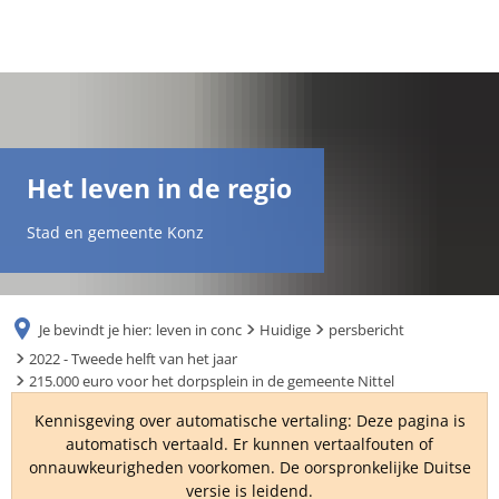
DE
AR
Het leven in de regio
EN
Stad en gemeente Konz
NL
Je bevindt je hier:
leven in conc
Huidige
persbericht
FR
2022 - Tweede helft van het jaar
215.000 euro voor het dorpsplein in de gemeente Nittel
TR
Kennisgeving over automatische vertaling: Deze pagina is
automatisch vertaald. Er kunnen vertaalfouten of
onnauwkeurigheden voorkomen. De oorspronkelijke Duitse
UK
versie is leidend.