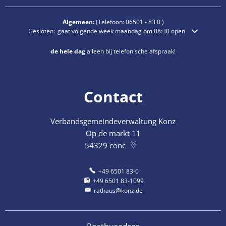
Algemeen:
(Telefoon:
06501 - 83 0
)
Klik om extra openings- of sluitingstijden te verbergen
Gesloten:
gaat volgende week maandag om 08:30 open
de hele dag
alleen bij telefonische afspraak!
Contact
Verbandsgemeindeverwaltung Konz
Op de markt 11
54329
conc
+49 6501 83-0
+49 6501 83-1099
rathaus@konz.de