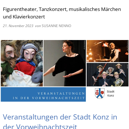
Figurentheater, Tanzkonzert, musikalisches Märchen
RU
und Klavierkonzert
21. November 2023
von
SUSANNE NENNO
Veranstaltungen der Stadt Konz in
der Vorweihnachtszeit