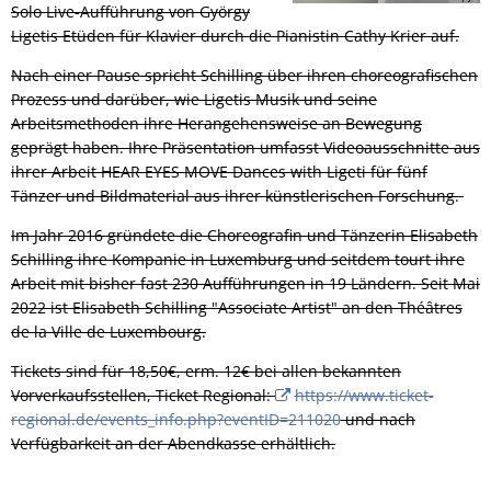
Solo Live-Aufführung von György
Ligetis Etüden für Klavier durch die Pianistin Cathy Krier auf.
Nach einer Pause spricht Schilling über ihren choreografischen
Prozess und darüber, wie Ligetis Musik und seine
Arbeitsmethoden ihre Herangehensweise an Bewegung
geprägt haben. Ihre Präsentation umfasst Videoausschnitte aus
ihrer Arbeit HEAR EYES MOVE Dances with Ligeti für fünf
Tänzer und Bildmaterial aus ihrer künstlerischen Forschung.
Im Jahr 2016 gründete die Choreografin und Tänzerin Elisabeth
Schilling ihre Kompanie in Luxemburg und seitdem tourt ihre
Arbeit mit bisher fast 230 Aufführungen in 19 Ländern. Seit Mai
2022 ist Elisabeth Schilling "Associate Artist" an den Théâtres
de la Ville de Luxembourg.
Tickets sind für 18,50€, erm. 12€ bei allen bekannten
Vorverkaufsstellen, Ticket Regional:
https://www.ticket-
regional.de/events_info.php?eventID=211020
und nach
Verfügbarkeit an der Abendkasse erhältlich.