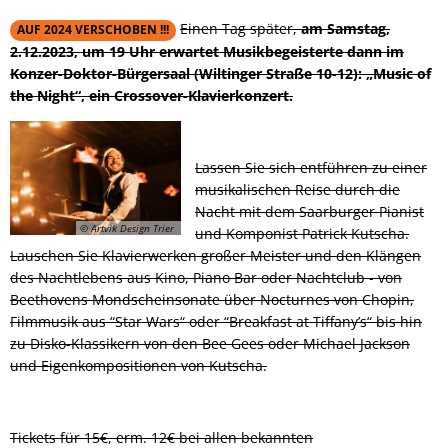
Einen Tag später,
am Samstag,
AUF 2024 VERSCHOBEN !!!
2.12.2023, um 19 Uhr erwartet Musikbegeisterte dann im
Konzer-Doktor-Bürgersaal (Wiltinger Straße 10-12): „Music of
the Night“, ein Crossover-Klavierkonzert.
Lassen Sie sich entführen zu einer
musikalischen Reise durch die
Nacht mit dem Saarburger Pianist
© Artvik Design Trier
und Komponist Patrick Kutscha.
Lauschen Sie Klavierwerken großer Meister und den Klängen
des Nachtlebens aus Kino, Piano Bar oder Nachtclub - von
Beethovens Mondscheinsonate über Nocturnes von Chopin,
Filmmusik aus “Star Wars“ oder “Breakfast at Tiffany’s“ bis hin
zu Disko-Klassikern von den Bee Gees oder Michael Jackson
und Eigenkompositionen von Kutscha.
Tickets für 15€, erm. 12€ bei allen bekannten