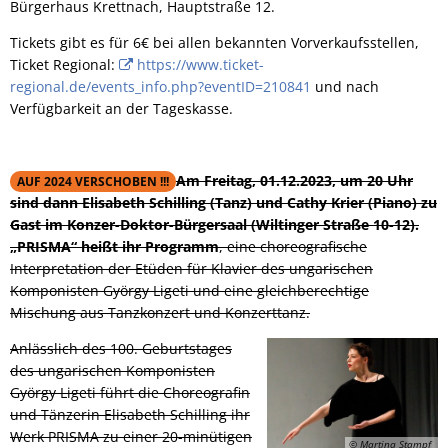
Bürgerhaus Krettnach, Hauptstraße 12.
Tickets gibt es für 6€ bei allen bekannten Vorverkaufsstellen,
Ticket Regional:
https://www.ticket-
regional.de/events_info.php?eventID=210841
und nach
Verfügbarkeit an der Tageskasse.
Am Freitag, 01.12.2023, um 20 Uhr
AUF 2024 VERSCHOBEN !!!
sind dann Elisabeth Schilling (Tanz) und Cathy Krier (Piano) zu
Gast im Konzer-Doktor-Bürgersaal (Wiltinger Straße 10-12).
„PRISMA“ heißt ihr Programm
, eine choreografische
Interpretation der Etüden für Klavier des ungarischen
Komponisten György Ligeti und eine gleichberechtige
Mischung aus Tanzkonzert und Konzerttanz.
Anlässlich des 100. Geburtstages
des ungarischen Komponisten
György Ligeti führt die Choreografin
und Tänzerin Elisabeth Schilling ihr
Werk PRISMA zu einer 20-minütigen
© Martina Stampf