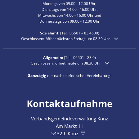
Montags von 09.00 - 12.00 Uhr,
Dienstags von 14.00 - 16.00 Uhr,
Mittwochs von 14.00 - 16.00 Uhr und
Donnerstags von 09.00 - 12.00 Uhr
Sozialamt:
(Tel.:
06501 – 83
4500)
Klicken, um weitere Öffnungs- oder Schließzeiten auszublenden
Geschlossen:
öffnet nächsten Freitag um 08:30 Uhr
Allgemein:
(Tel.:
06501 - 83 0
)
Klicken, um weitere Öffnungs- oder Schließzeiten auszublende
Geschlossen:
öffnet heute um 08:30 Uhr
Ganztägig
nur nach telefonischer Vereinbarung!
Kontaktaufnahme
Verbandsgemeindeverwaltung Konz
Am Markt 11
54329
Konz