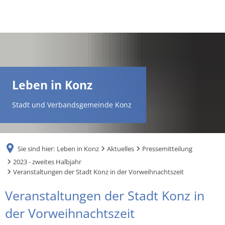
DE
AR
Leben in Konz
EN
Stadt und Verbandsgemeinde Konz
NL
Sie sind hier:
Leben in Konz
Aktuelles
Pressemitteilung
FR
2023 - zweites Halbjahr
Veranstaltungen der Stadt Konz in der Vorweihnachtszeit
TR
Veranstaltungen der Stadt Konz in
der Vorweihnachtszeit
UK