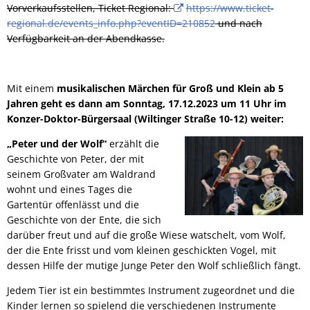
Vorverkaufsstellen, Ticket Regional:
https://www.ticket-
regional.de/events_info.php?eventID=210852
und nach
Verfügbarkeit an der Abendkasse.
Mit einem
musikalischen Märchen für Groß und Klein ab 5
Jahren geht es dann am Sonntag, 17.12.2023 um 11 Uhr im
Konzer-Doktor-Bürgersaal (Wiltinger Straße 10-12) weiter:
„Peter und der Wolf“
erzählt die
Geschichte von Peter, der mit
seinem Großvater am Waldrand
wohnt und eines Tages die
Gartentür offenlässt und die
Geschichte von der Ente, die sich
darüber freut und auf die große Wiese watschelt, vom Wolf,
der die Ente frisst und vom kleinen geschickten Vogel, mit
dessen Hilfe der mutige Junge Peter den Wolf schließlich fängt.
Jedem Tier ist ein bestimmtes Instrument zugeordnet und die
Kinder lernen so spielend die verschiedenen Instrumente