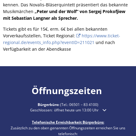
kennen. Das Novalis-Bläserquintett präsentiert das bekannte
Musikmärchen
„Peter und der Wolf“ von Sergej Prokofjiew
mit Sebastian Langner als Sprecher.
Tickets gibt es für 15€, erm. 6€ bei allen bekannten
Vorverkaufsstellen, Ticket Regional:
https://www.ticket-
regional.de/events_info.php?eventID=211021
und nach
Verfügbarkeit an der Abendkasse
Öffnungszeiten
Bürgerbüro:
(Tel.:
06501 – 83 4100
)
Klicken, um weitere Öffnungs- oder Schließzeiten auszublende
Geschlossen:
öffnet heute um 13:00 Uhr
Telefonische Erreichbarkeit Bürgerbüro:
Zusätzlich zu den oben genannten Öffnungszeiten erreichen Sie uns
telefonisch: