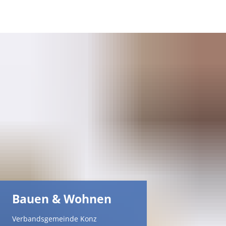
DE
AR
EN
NL
FR
TR
Bauen & Wohnen
UK
Verbandsgemeinde Konz