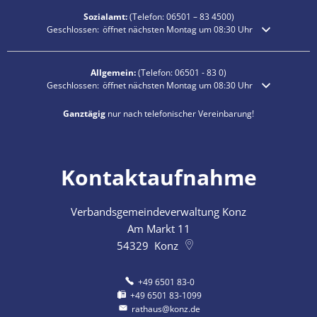
Sozialamt:
(Telefon:
06501 – 83
4500)
Klicken, um weitere Öffnungs- oder Schließzeiten auszublenden
Geschlossen:
öffnet nächsten Montag um 08:30 Uhr
Allgemein:
(Telefon:
06501 - 83 0
)
Klicken, um weitere Öffnungs- oder Schließzeiten auszublenden
Geschlossen:
öffnet nächsten Montag um 08:30 Uhr
Ganztägig
nur nach telefonischer Vereinbarung!
Kontaktaufnahme
Verbandsgemeindeverwaltung Konz
Am Markt 11
54329
Konz
+49 6501 83-0
+49 6501 83-1099
rathaus@konz.de