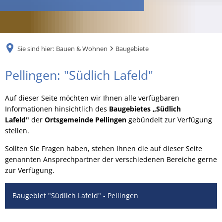
RU
Sie sind hier:
Bauen & Wohnen
Baugebiete
Pellingen
Pellingen: "Südlich Lafeld"
-
Auf dieser Seite möchten wir Ihnen alle verfügbaren
"Südlich
Informationen hinsichtlich des
Baugebietes „Südlich
Lafeld"
der
Ortsgemeinde Pellingen
gebündelt zur Verfügung
Lafeld"
stellen.
Sollten Sie Fragen haben, stehen Ihnen die auf dieser Seite
genannten Ansprechpartner der verschiedenen Bereiche gerne
zur Verfügung.
Baugebiet "Südlich Lafeld" - Pellingen
....