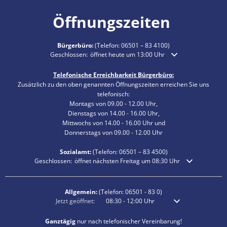
Öffnungszeiten
Bürgerbüro:
(Telefon:
06501 – 83 4100
)
Klicken, um weitere Öffnungs- oder Schließzeiten auszublende
Geschlossen:
öffnet heute um 13:00 Uhr
Telefonische Erreichbarkeit Bürgerbüro:
Zusätzlich zu den oben genannten Öffnungszeiten erreichen Sie uns
telefonisch:
Montags von 09.00 - 12.00 Uhr,
Dienstags von 14.00 - 16.00 Uhr,
Mittwochs von 14.00 - 16.00 Uhr und
Donnerstags von 09.00 - 12.00 Uhr
Sozialamt:
(Telefon:
06501 – 83
4500)
Klicken, um weitere Öffnungs- oder Schließzeiten auszublenden
Geschlossen:
öffnet nächsten Freitag um 08:30 Uhr
Allgemein:
(Telefon:
06501 - 83 0
)
Klicken, um weitere Öffnungs- oder Schließzeiten auszublenden
Jetzt geöffnet:
08:30
-
12:00
Uhr
Von 08:30 bis 12:00 
Ganztägig
nur nach telefonischer Vereinbarung!