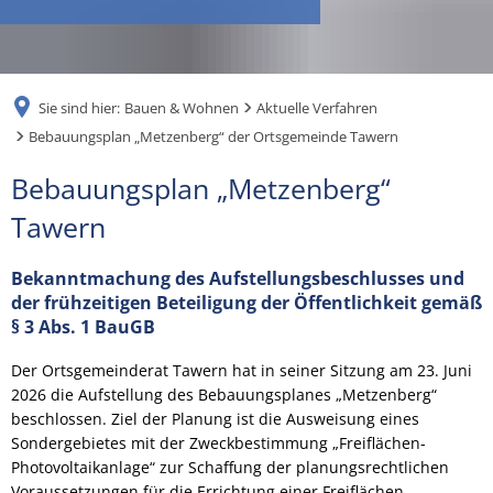
RU
Sie sind hier:
Bauen & Wohnen
Aktuelle Verfahren
Bebauungsplan „Metzenberg“ der Ortsgemeinde Tawern
Bebauungsplan
Bebauungsplan „Metzenberg“
„Metzenberg“
Tawern
der
Bekanntmachung des Aufstellungsbeschlusses und
Ortsgemeinde
der frühzeitigen Beteiligung der Öffentlichkeit gemäß
§ 3 Abs. 1 BauGB
Tawern
Der Ortsgemeinderat Tawern hat in seiner Sitzung am 23. Juni
2026 die Aufstellung des Bebauungsplanes „Metzenberg“
beschlossen. Ziel der Planung ist die Ausweisung eines
Sondergebietes mit der Zweckbestimmung „Freiflächen-
Photovoltaikanlage“ zur Schaffung der planungsrechtlichen
Voraussetzungen für die Errichtung einer Freiflächen-