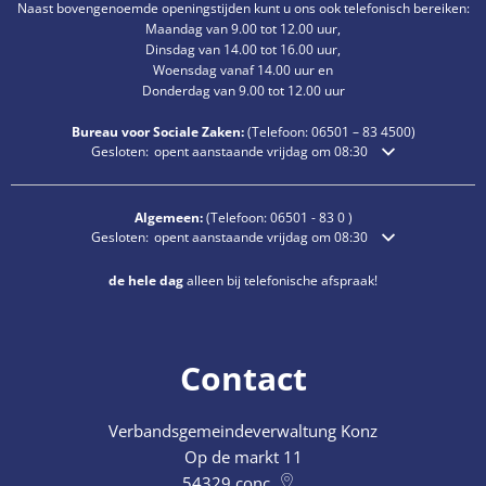
Naast bovengenoemde openingstijden kunt u ons ook telefonisch bereiken:
Maandag van 9.00 tot 12.00 uur,
Dinsdag van 14.00 tot 16.00 uur,
Woensdag vanaf 14.00 uur en
Donderdag van 9.00 tot 12.00 uur
Bureau voor Sociale Zaken:
(Telefoon:
06501 – 83
4500)
Klik om extra openings- of sluitingstijden te verbergen
Gesloten:
opent aanstaande vrijdag om 08:30
Algemeen:
(Telefoon:
06501 - 83 0
)
Klik om extra openings- of sluitingstijden te verbergen
Gesloten:
opent aanstaande vrijdag om 08:30
de hele dag
alleen bij telefonische afspraak!
Contact
Verbandsgemeindeverwaltung Konz
Op de markt 11
54329
conc