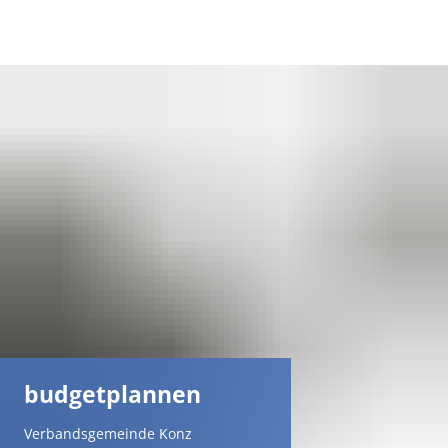
DE
AR
EN
NL
FR
TR
budgetplannen
UK
Verbandsgemeinde Konz