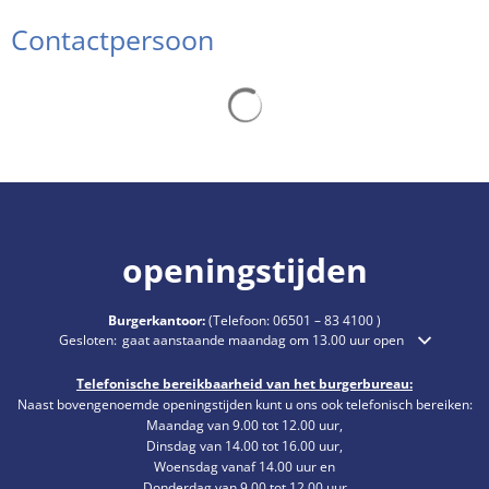
Contactpersoon
Zoekresultaten worden gelade
openingstijden
Burgerkantoor:
(Telefoon:
06501 – 83 4100
)
Klik om extra openings- of sluitingstijden te verbergen
Gesloten:
gaat aanstaande maandag om 13.00 uur open
Telefonische bereikbaarheid van het burgerbureau:
Naast bovengenoemde openingstijden kunt u ons ook telefonisch bereiken:
Maandag van 9.00 tot 12.00 uur,
Dinsdag van 14.00 tot 16.00 uur,
Woensdag vanaf 14.00 uur en
Donderdag van 9.00 tot 12.00 uur