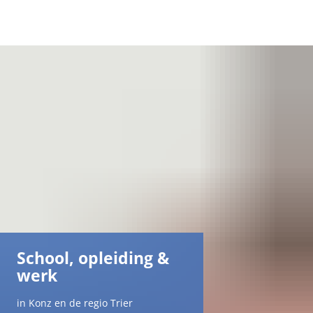
DE
AR
EN
NL
FR
School, opleiding &
TR
werk
UK
in Konz en de regio Trier