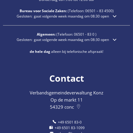
Bureau voor Sociale Zaken:
(Telefoon:
06501 – 83
4500)
Klik om extra openings- of sluitingstijden te verbergen
Gesloten:
gaat volgende week maandag om 08:30 open
Algemeen:
(Telefoon:
06501 - 83 0
)
Klik om extra openings- of sluitingstijden te verbergen
Gesloten:
gaat volgende week maandag om 08:30 open
de hele dag
alleen bij telefonische afspraak!
Contact
Verbandsgemeindeverwaltung Konz
Op de markt 11
54329
conc
+49 6501 83-0
+49 6501 83-1099