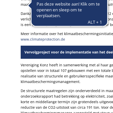
maatschappelijke en publieke instellingen effectief ui
Dankzij de energie-efficiënte maatregelen die in 201
verlichting) in de gebouwen van de stad Konz, de Ko
is een CO2-besparing van ongeveer 210 ton per jaar ber
Meer informatie over het klimaatbeschermingsinitiatief
www.climateprotection.de
Vervolgproject voor de implementatie van het de
Vereniging Konz heeft in samenwerking met al haar g
opstellen voor in totaal 107 gebouwen met een totale 
realisatie van structurele en gebruikersspecifieke ma
klimaatbeschermingsmanagement.
De structurele maatregelen zijn onderverdeeld in maa
onderzoeksrapport had betrekking op elektriciteit, zoa
korte en middellange termijn zijn grotendeels uitgevoe
reductie van de CO2-uitstoot van circa 191 ton. Voor 
klimaatbeschermingsmanager aangesteld met steun v