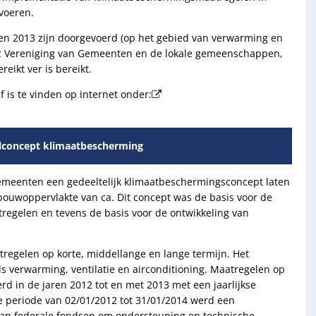
tvoeren.
2 en 2013 zijn doorgevoerd (op het gebied van verwarming en
nz Vereniging van Gemeenten en de lokale gemeenschappen,
eikt ver is bereikt.
 is te vinden op internet onder:
elconcept klimaatbescherming
emeenten een gedeeltelijk klimaatbeschermingsconcept laten
bouwoppervlakte van ca. Dit concept was de basis voor de
atregelen en tevens de basis voor de ontwikkeling van
tregelen op korte, middellange en lange termijn. Het
ls verwarming, ventilatie en airconditioning. Maatregelen op
rd in de jaren 2012 tot en met 2013 met een jaarlijkse
de periode van 02/01/2012 tot 31/01/2014 werd een
an federale fondsen om ondersteuning en technische