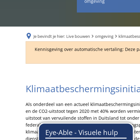
omgeving
Je bevindt je hier:
Live bouwen
omgeving
klimaatbesc
Kennisgeving over automatische vertaling: Deze p
klimaatbeschermingsinitiatief
Klimaatbeschermingsinitia
Als onderdeel van een actueel klimaatbeschermingsini
en de CO2-uitstoot tegen 2020 met 40% worden verminde
uitstoot van vervuilende stoffen in Duitsland tot ond
federale overheid vanaf medio 2008 een financiering
klimaatbeschermingsconcepten. Steden en gemeenten 
dienstverleners die de begeleidende adviezen over d