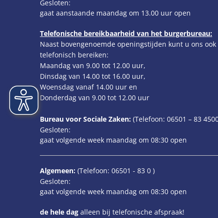
Klik om extra openings- of sluitingstijden te verbergen
Gesloten:
gaat aanstaande maandag om 13.00 uur open
Telefonische bereikbaarheid van het burgerbureau:
Naast bovengenoemde openingstijden kunt u ons ook
telefonisch bereiken:
Maandag van 9.00 tot 12.00 uur,
Dinsdag van 14.00 tot 16.00 uur,
Woensdag vanaf 14.00 uur en
Donderdag van 9.00 tot 12.00 uur
Bureau voor Sociale Zaken:
(Telefoon:
06501 – 83
4500
Klik om extra openings- of sluitingstijden te verbergen
Gesloten:
gaat volgende week maandag om 08:30 open
Algemeen:
(Telefoon:
06501 - 83 0
)
Klik om extra openings- of sluitingstijden te verbergen
Gesloten:
gaat volgende week maandag om 08:30 open
de hele dag
alleen bij telefonische afspraak!