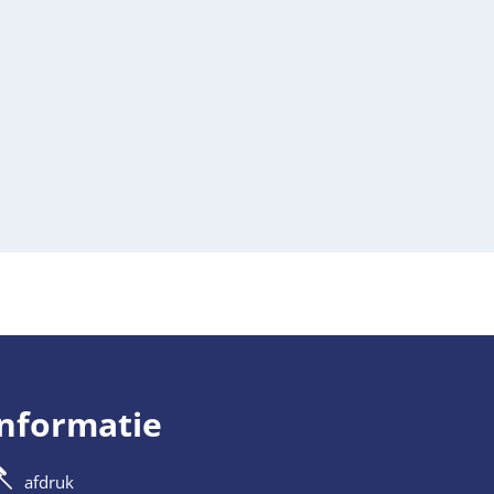
informatie
afdruk