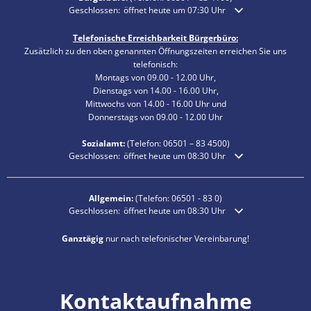
Klicken, um weitere Öffnungs- oder Schließzeiten auszublende
Geschlossen:
öffnet heute um 07:30 Uhr
Telefonische Erreichbarkeit Bürgerbüro:
Zusätzlich zu den oben genannten Öffnungszeiten erreichen Sie uns
telefonisch:
Montags von 09.00 - 12.00 Uhr,
Dienstags von 14.00 - 16.00 Uhr,
Mittwochs von 14.00 - 16.00 Uhr und
Donnerstags von 09.00 - 12.00 Uhr
Sozialamt:
(Telefon:
06501 – 83
4500)
Klicken, um weitere Öffnungs- oder Schließzeiten auszublende
Geschlossen:
öffnet heute um 08:30 Uhr
Allgemein:
(Telefon:
06501 - 83 0
)
Klicken, um weitere Öffnungs- oder Schließzeiten auszublende
Geschlossen:
öffnet heute um 08:30 Uhr
Ganztägig
nur nach telefonischer Vereinbarung!
Kontaktaufnahme