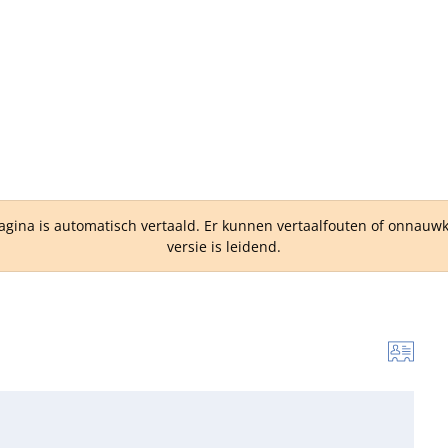
Facebook
agina is automatisch vertaald. Er kunnen vertaalfouten of onnau
versie is leidend.