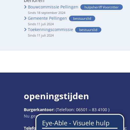
behoren
Bouwcommissie Pellingen
hulpsheriff Voorzitter
Sinds 18 september 2024
Gemeente Pellingen
bestuurslid
Sinds 11 juli 2024
Toekenningscommissie
bestuurslid
Sinds 11 juli 2024
openingstijden
Burgerkantoor:
(Telefoon:
06501 – 83 4100
)
Klik om extra openings- of sluitingstijden te verbergen
Nu geopend:
07:30
-
12:30
Klok
Van 7:30 uur tot
Telefonische bereikbaarheid van het burgerbureau: