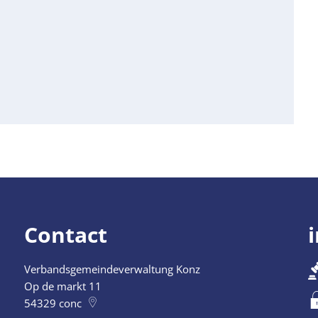
Contact
Verbandsgemeindeverwaltung Konz
 12:30 uur
Op de markt 11
54329
conc