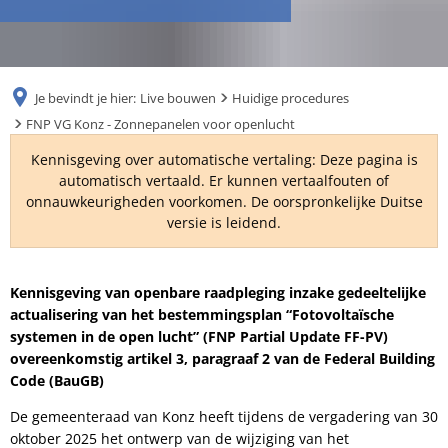
RU
Je bevindt je hier:
Live bouwen
Huidige procedures
FNP VG Konz - Zonnepanelen voor openlucht
Kennisgeving over automatische vertaling: Deze pagina is
automatisch vertaald. Er kunnen vertaalfouten of
onnauwkeurigheden voorkomen. De oorspronkelijke Duitse
versie is leidend.
FNP
Kennisgeving van openbare raadpleging inzake gedeeltelijke
actualisering van het bestemmingsplan “Fotovoltaïsche
VG
systemen in de open lucht” (FNP Partial Update FF-PV)
overeenkomstig artikel 3, paragraaf 2 van de Federal Building
Konz
Code (BauGB)
-
De gemeenteraad van Konz heeft tijdens de vergadering van 30
Zonnepanelen
oktober 2025 het ontwerp van de wijziging van het