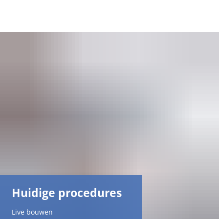
DE
AR
EN
NL
FR
TR
Huidige procedures
UK
Live bouwen