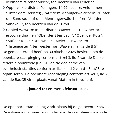
veldnaam “Großenbüsch”, ten noorden van Fellerich.
Oppervlakte district Pellingen: 14,99 hectare, veldnamen
"Unter dem Reissteg", "Auf dem Mennigerwäldchen", "Hinter
der Sandkaul auf dem Menningerwäldchen" en "Auf der
Sandkaul", ten noorden van de B 268
Gebied Wawern: In het district Wawern, is 15,57 hectare
groot, veldnamen "Ober der Steinbach", "Ober der Kötz",
"Auf der Kötz", "Dreinwies", "Meierhauswies" en
"Hirtengarten", ten westen van Wawern, langs de B 51
De gemeenteraad heeft op 30 oktober 2025 besloten om de
openbare raadpleging conform artikel 3, lid 2 van de Duitse
federale bouwcode (BauGB) en de deelname van
overheidsinstanties conform artikel 4, lid 2 van de BauGB te
organiseren. De openbare raadpleging conform artikel 3, lid 2
van de BauGB vindt plaats vanaf [datum in te vullen].
5 januari tot en met 6 februari 2025
De openbare raadpleging vindt plaats bij de gemeente Konz.
De volgende documenten zijn tijdens de raadplegingsperiode