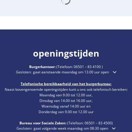
openingstijden
Burgerkantoor:
(Telefoon:
06501 – 83 4100
)
Klik om extra openings- of sluitingstijden te verbergen
Gesloten:
gaat aanstaande maandag om 13.00 uur open
Telefonische bereikbaarheid van het burgerbureau:
Naast bovengenoemde openingstijden kunt u ons ook telefonisch bereiken:
Maandag van 9.00 tot 12.00 uur,
Dinsdag van 14.00 tot 16.00 uur,
Woensdag vanaf 14.00 uur en
Donderdag van 9.00 tot 12.00 uur
Bureau voor Sociale Zaken:
(Telefoon:
06501 – 83
4500)
Klik om extra openings- of sluitingstijden te verbergen
Gesloten:
gaat volgende week maandag om 08:30 open