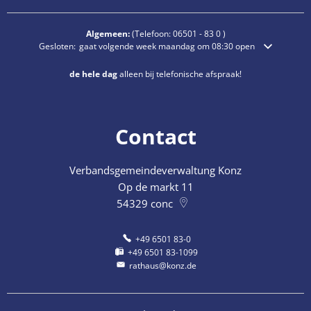
Algemeen:
(Telefoon:
06501 - 83 0
)
Klik om extra openings- of sluitingstijden te verbergen
Gesloten:
gaat volgende week maandag om 08:30 open
de hele dag
alleen bij telefonische afspraak!
Contact
Verbandsgemeindeverwaltung Konz
Op de markt 11
54329
conc
+49 6501 83-0
+49 6501 83-1099
rathaus@konz.de