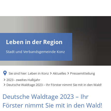
DE
AR
Leben in der Region
EN
Stadt und Verbandsgemeinde Konz
NL
Sie sind hier:
Leben in Konz
Aktuelles
Pressemitteilung
FR
2023 - zweites Halbjahr
Deutsche Waldtage 2023 – Ihr Förster nimmt Sie mit in den Wald!
TR
Deutsche Waldtage 2023 – Ihr
Förster nimmt Sie mit in den Wald!
UK