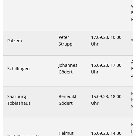
vo
Be
Ri
Peter
17.09.23, 10:00
Palzem
Sp
Strupp
Uhr
Al
Johannes
15.09.23, 17:30
Schillingen
Ba
Gödert
Uhr
Ze
Pa
Saarburg-
Benedikt
15.09.23, 18:00
Hu
Tobiashaus
Gödert
Uhr
Sa
Pa
Hi
Helmut
15.09.23, 14:30