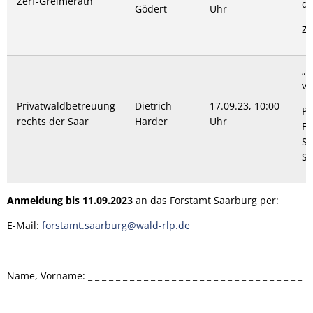
Zerf-Greimerath
de
Gödert
Uhr
Ze
„
vo
Privatwaldbetreuung
Dietrich
17.09.23, 10:00
Pa
rechts der Saar
Harder
Uhr
Fe
Se
St
Anmeldung bis 11.09.2023
an das Forstamt Saarburg per:
E-Mail:
forstamt.saarburg@wald-rlp.de
Name, Vorname: _ _ _ _ _ _ _ _ _ _ _ _ _ _ _ _ _ _ _ _ _ _ _ _ _ _ _ _ _ _ _
_ _ _ _ _ _ _ _ _ _ _ _ _ _ _ _ _ _ _ _