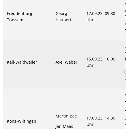
Mo
Sp
Freudenburg-
Georg
17.09.23, 09:30
Ro
Trassem
Haupert
Uhr
Wa
Fa
Be
Ke
15.09.23, 10:00
Te
Kell-Waldweiler
Axel Weber
Uhr
Ho
(e
5
Mi
Fö
Pa
Martin Bee
17.09.23, 14:30
St
Konz-Wiltingen
Uhr
Ku
Jan Maas