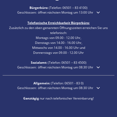
Bürgerbüro:
(Telefon:
06501 – 83 4100
)
Klicken, um weitere Öffnungs- oder Schließzeiten auszublenden
Geschlossen:
öffnet nächsten Montag um 13:00 Uhr
Telefonische Erreichbarkeit Bürgerbüro:
Zusätzlich zu den oben genannten Öffnungszeiten erreichen Sie uns
telefonisch:
Montags von 09.00 - 12.00 Uhr,
Dienstags von 14.00 - 16.00 Uhr,
Mittwochs von 14.00 - 16.00 Uhr und
Donnerstags von 09.00 - 12.00 Uhr
Sozialamt:
(Telefon:
06501 – 83
4500)
Klicken, um weitere Öffnungs- oder Schließzeiten auszublenden
Geschlossen:
öffnet nächsten Montag um 08:30 Uhr
Allgemein:
(Telefon:
06501 - 83 0
)
Klicken, um weitere Öffnungs- oder Schließzeiten auszublenden
Geschlossen:
öffnet nächsten Montag um 08:30 Uhr
Ganztägig
nur nach telefonischer Vereinbarung!