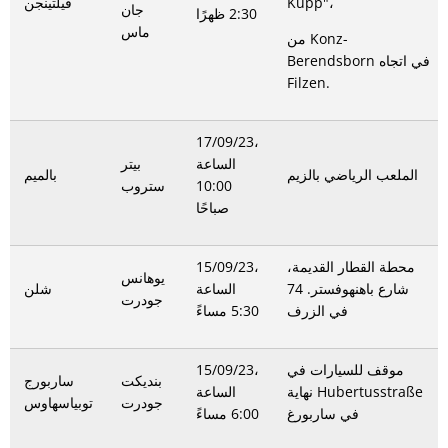
Kupp"،
فيلتينجن
جان
2:30 ظهرًا
ماس
من Konz-
Berendsborn في اتجاه
Filzen.
17/09/23،
الساعة
بيتر
الملعب الرياضي بالزيم
بالميم
10:00
ستروب
صباحًا
محطة القطار القديمة،
15/09/23،
يوهانس
شارع باهنهوفستر. 74
الساعة
شلن
جودرت
في الزرف
5:30 مساءً
موقف للسيارات في
15/09/23،
بنديكت
ساربورج
نهاية Hubertusstraße
الساعة
جودرت
توبياسهاوس
في ساربورغ
6:00 مساءً