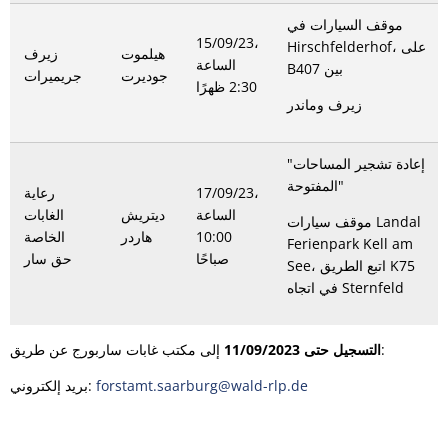
موقف السيارات في
15/09/23،
Hirschfelderhof، على
هيلموت
زيرف
الساعة
B407 بين
جوديرت
جريميرات
2:30 ظهرًا
زيرف وماندر
"إعادة تشجير المساحات
المفتوحة"
17/09/23،
رعاية
الساعة
ديتريش
الغابات
موقف سيارات Landal
10:00
هاردر
الخاصة
Ferienpark Kell am
صباحًا
حق سار
See، اتبع الطريق K75
في اتجاه Sternfeld
إلى مكتب غابات ساربورج عن طريق:
التسجيل حتى 11/09/2023
forstamt.saarburg@wald-rlp.de
بريد إلكتروني: