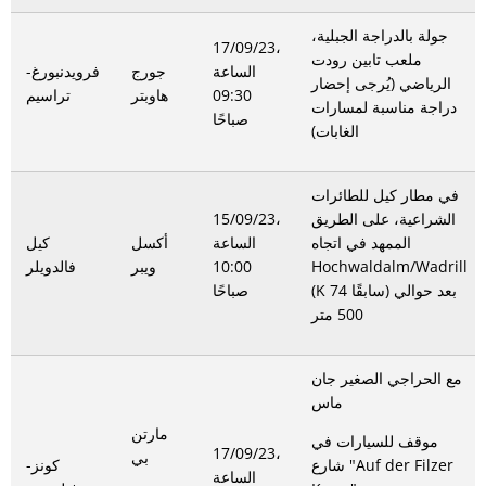
جولة بالدراجة الجبلية،
17/09/23،
ملعب تابين رودت
الساعة
جورج
فرويدنبورغ-
الرياضي (يُرجى إحضار
09:30
هاوبتر
تراسيم
دراجة مناسبة لمسارات
صباحًا
الغابات)
في مطار كيل للطائرات
الشراعية، على الطريق
15/09/23،
الممهد في اتجاه
الساعة
أكسل
كيل
Hochwaldalm/Wadrill
10:00
ويبر
فالدويلر
(K 74 سابقًا) بعد حوالي
صباحًا
500 متر
مع الحراجي الصغير جان
ماس
مارتن
موقف للسيارات في
17/09/23،
بي
شارع "Auf der Filzer
كونز-
الساعة