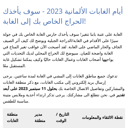
أيام الغابات الألمانية 2023 - سوف يأخذك
الحراج الخاص بك إلى الغابة!
الغابة على عتبة بابنا تتغير! سوف يأخذك حارس الغابة الخاص بك في جولة
سيرًا على الأقدام في الغابة/الدراجة الجبلية ويوضح لك كيف أثر الصيف
الجاف والحار الماضي على الغابة. لقد أصبحت الآن عواقب تغير المناخ في
الغابة واضحة للعيان. سيوضح لك الحراج المحلي لديك التحديات التي
يواجهها أصحاب الغابات وعمال الغابات حاليًا وكيف يمكننا تشكيل غابة
المستقبل معًا.
تدعوك جميع مناطق الغابات إلى المشي في الغابة لمدة ساعتين. يرجى
إرسال بريد إلكتروني إلى مكتب الغابات، مع ذكر منطقة الغابات
والمشاركين وتفاصيل الاتصال الخاصة بك
بحلول 11 سبتمبر 2023 على أبعد
تقدير
في. نحن نتطلع الى مشاركتك. يرجى تذكر ارتداء أحذية وملابس متينة
مناسبة للطقس.
التاريخ /
مدير
منطقة
نقطة الالتقاء والمعلومات
الوقت
منطقة
الغابات