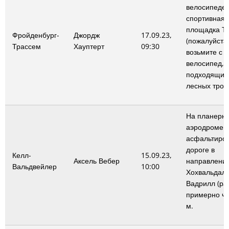
велосипеде,
спортивная
площадка Та
Фройденбург-
Джордж
17.09.23,
(пожалуйста
Трассем
Хауптерт
09:30
возьмите с 
велосипед,
подходящий
лесных троп
На планерн
аэродроме К
асфальтиро
дороге в
Келл-
15.09.23,
Аксель Вебер
направлени
Вальдвейлер
10:00
Хохвальдал
Вадрилл (ран
примерно че
м.