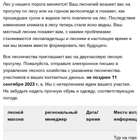
Лес у нашего порога меняется! Ваш лесничий возьмет вас на
прогулку по лесу или на горном велосипеде и покажет, как
прошедшее сухое и жаркое лето повлияло на лес. Последствия
изменения климата в лесу теперь стали ясно видны. Ваш
местный лесник покажет вам, с какими проблемами
сталкиваются лесовладельцы и лесники в настоящее время и
как мы можем вместе формировать лес будущего.
Все лесничества приглашают вас на двухчасовую лесную
прогулку. Пожалуйста, отправьте электронное письмо в
управление лесного хозяйства с указанием лесничества,
участников и ваших контактных данных.
не позднее 11
сентября 2023 г.
в. Мы с нетерпением ждем вашего участия.
Не забудьте надеть прочную обувь и одежду, соответствующую
погоде.
лесной
региональный
Дата/
Место встр
массив
менеджер
время
информаци
Тур на горн