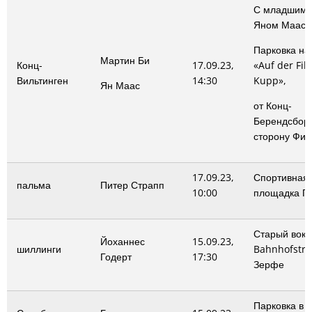
С младшим 
Яном Маас
Парковка на
Мартин Би
Конц-
17.09.23,
«Auf der Fil
Вильтинген
14:30
Kupp»,
Ян Маас
от Конц-
Берендсбор
сторону Фил
17.09.23,
Спортивная
пальма
Питер Страпп
10:00
площадка П
Старый вокз
Йоханнес
15.09.23,
шиллинги
Bahnhofstr. 
Годерт
17:30
Зерфе
Парковка в 