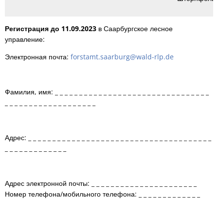
Регистрация до 11.09.2023
в Саарбургское лесное
управление:
Электронная почта:
forstamt.saarburg@wald-rlp.de
Фамилия, имя: _ _ _ _ _ _ _ _ _ _ _ _ _ _ _ _ _ _ _ _ _ _ _ _ _ _ _ _ _ _ _ _
_ _ _ _ _ _ _ _ _ _ _ _ _ _ _ _ _ _ _
Адрес: _ _ _ _ _ _ _ _ _ _ _ _ _ _ _ _ _ _ _ _ _ _ _ _ _ _ _ _ _ _ _ _ _ _ _ _ _ _
_ _ _ _ _ _ _ _ _ _ _ _ _
Адрес электронной почты: _ _ _ _ _ _ _ _ _ _ _ _ _ _ _ _ _ _ _ _ _ _
Номер телефона/мобильного телефона: _ _ _ _ _ _ _ _ _ _ _ _ _