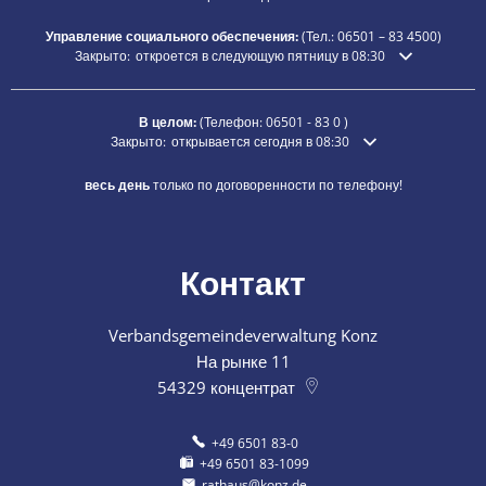
Управление социального обеспечения:
(Тел.:
06501 – 83
4500)
Нажмите, чтобы скрыть дополнительное время открытия или зак
Закрыто:
откроется в следующую пятницу в 08:30
В целом:
(Телефон:
06501 - 83 0
)
Нажмите, чтобы скрыть дополнительное время открытия ил
Закрыто:
открывается сегодня в 08:30
весь день
только по договоренности по телефону!
Контакт
Verbandsgemeindeverwaltung Konz
На рынке 11
54329
концентрат
+49 6501 83-0
+49 6501 83-1099
rathaus@konz.de