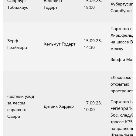
Саарбург-
Бенедикт
15.09.23,
Хубертусштр
Тобиахаус
Годерт
18:00
Саарбурге
Парковка в
Хиршфельде
Зерф-
15.09.23,
на шоссе B4
Хельмут Годерт
Граймерат
14:30
между
Зерф и Ман
«Лесовосста
открытых
пространств
частный уход
Парковка La
за лесом
17.09.23,
Дитрих Хардер
Ferienpark K
справа от
10:00
See, следуйт
Саара
трассе K75 в
направлени
Штернфельд