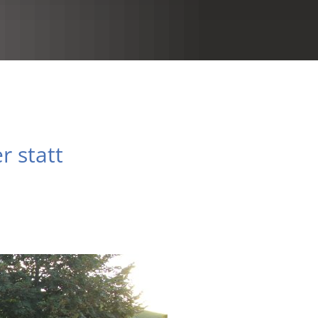
RU
r statt