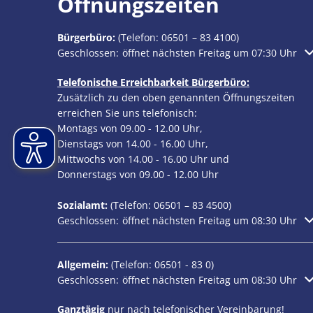
Öffnungszeiten
Bürgerbüro:
(Telefon:
06501 – 83 4100
)
Klicken, um weitere Öffnungs- oder Schließzeiten au
Geschlossen:
öffnet nächsten Freitag um 07:30 Uhr
Telefonische Erreichbarkeit Bürgerbüro:
Zusätzlich zu den oben genannten Öffnungszeiten
erreichen Sie uns telefonisch:
Montags von 09.00 - 12.00 Uhr,
Dienstags von 14.00 - 16.00 Uhr,
Mittwochs von 14.00 - 16.00 Uhr und
Donnerstags von 09.00 - 12.00 Uhr
Sozialamt:
(Telefon:
06501 – 83
4500)
Klicken, um weitere Öffnungs- oder Schließzeiten au
Geschlossen:
öffnet nächsten Freitag um 08:30 Uhr
Allgemein:
(Telefon:
06501 - 83 0
)
Klicken, um weitere Öffnungs- oder Schließzeiten au
Geschlossen:
öffnet nächsten Freitag um 08:30 Uhr
Ganztägig
nur nach telefonischer Vereinbarung!