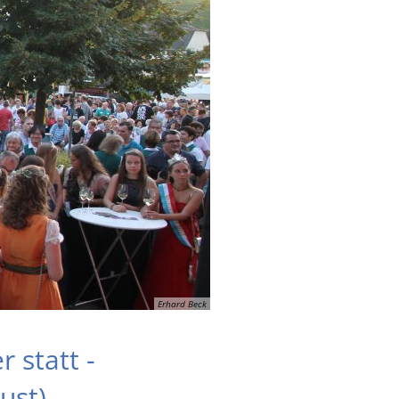
Erhard Beck
 statt -
ust)