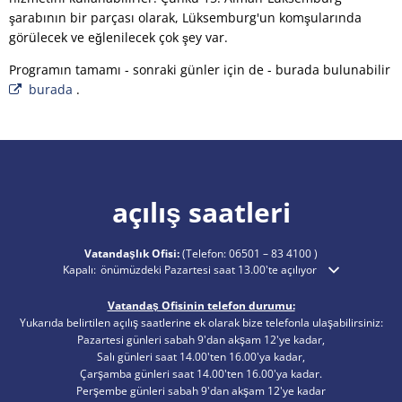
şarabının bir parçası olarak, Lüksemburg'un komşularında
görülecek ve eğlenilecek çok şey var.
Programın tamamı - sonraki günler için de - burada bulunabilir
burada
.
açılış saatleri
Vatandaşlık Ofisi:
(Telefon:
06501 – 83 4100
)
Ek açılış veya kapanış saatlerini gizlemek için tıklayın
Kapalı:
önümüzdeki Pazartesi saat 13.00'te açılıyor
Vatandaş Ofisinin telefon durumu:
Yukarıda belirtilen açılış saatlerine ek olarak bize telefonla ulaşabilirsiniz:
Pazartesi günleri sabah 9'dan akşam 12'ye kadar,
Salı günleri saat 14.00'ten 16.00'ya kadar,
Çarşamba günleri saat 14.00'ten 16.00'ya kadar.
Perşembe günleri sabah 9'dan akşam 12'ye kadar