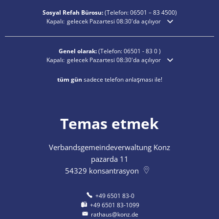
Sosyal Refah Bürosu:
(Telefon:
06501 – 83
4500)
Ek açılış veya kapanış saatlerini gizlemek için tıklayın
Kapalı:
gelecek Pazartesi 08:30'da açılıyor
Genel olarak:
(Telefon:
06501 - 83 0
)
Ek açılış veya kapanış saatlerini gizlemek için tıklayın
Kapalı:
gelecek Pazartesi 08:30'da açılıyor
tüm gün
sadece telefon anlaşması ile!
Temas etmek
Verbandsgemeindeverwaltung Konz
pazarda 11
54329
konsantrasyon
+49 6501 83-0
+49 6501 83-1099
rathaus@konz.de