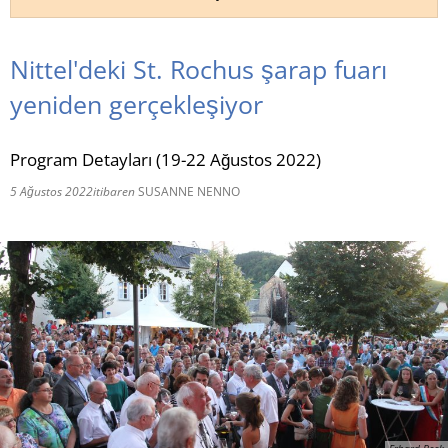
RU
Nittel'deki St. Rochus şarap fuarı
yeniden gerçekleşiyor
Program Detayları (19-22 Ağustos 2022)
5 Ağustos 2022
itibaren
SUSANNE NENNO
Erhard Beck