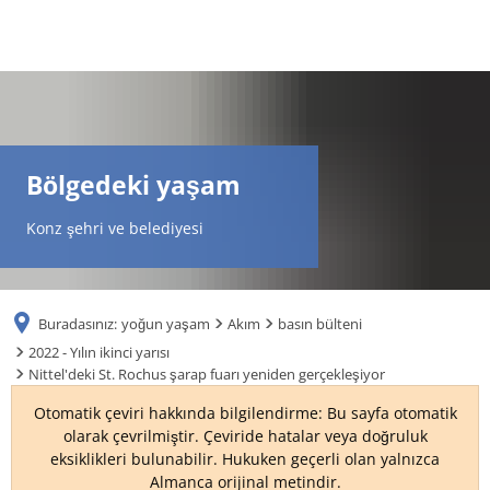
DE
AR
Bölgedeki yaşam
EN
Konz şehri ve belediyesi
NL
Buradasınız:
yoğun yaşam
Akım
basın bülteni
FR
2022 - Yılın ikinci yarısı
Nittel'deki St. Rochus şarap fuarı yeniden gerçekleşiyor
TR
Otomatik çeviri hakkında bilgilendirme: Bu sayfa otomatik
olarak çevrilmiştir. Çeviride hatalar veya doğruluk
eksiklikleri bulunabilir. Hukuken geçerli olan yalnızca
UK
Almanca orijinal metindir.