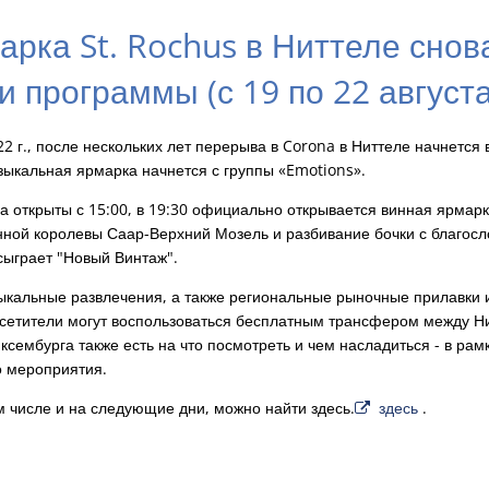
рка St. Rochus в Ниттеле снов
 программы (с 19 по 22 августа
22 г., после нескольких лет перерыва в Corona в Ниттеле начнется 
зыкальная ярмарка начнется с группы «Emotions».
а открыты с 15:00, в 19:30 официально открывается винная ярмарк
нной королевы Саар-Верхний Мозель и разбивание бочки с благос
сыграет "Новый Винтаж".
зыкальные развлечения, а также региональные рыночные прилавки 
осетители могут воспользоваться бесплатным трансфером между Н
ксембурга также есть на что посмотреть и чем насладиться - в рам
о мероприятия.
м числе и на следующие дни, можно найти здесь.
здесь
.