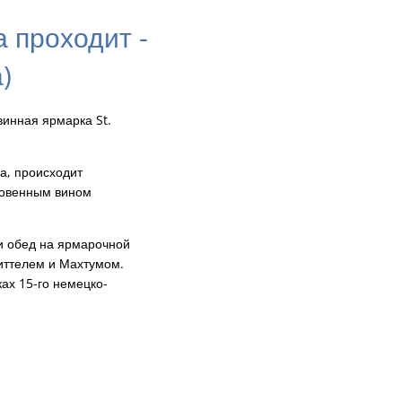
а проходит -
)
винная ярмарка St.
а, происходит
ловенным вином
и обед на ярмарочной
иттелем и Махтумом.
ках 15-го немецко-