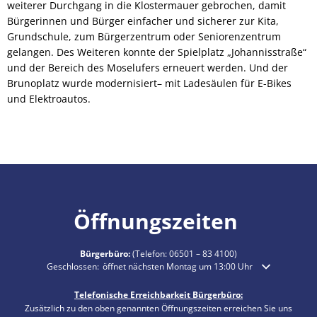
weiterer Durchgang in die Klostermauer gebrochen, damit
Bürgerinnen und Bürger einfacher und sicherer zur Kita,
Grundschule, zum Bürgerzentrum oder Seniorenzentrum
gelangen. Des Weiteren konnte der Spielplatz „Johannisstraße“
und der Bereich des Moselufers erneuert werden. Und der
Brunoplatz wurde modernisiert– mit Ladesäulen für E-Bikes
und Elektroautos.
Öffnungszeiten
Bürgerbüro:
(Telefon:
06501 – 83 4100
)
Klicken, um weitere Öffnungs- oder Schließzeiten auszublenden
Geschlossen:
öffnet nächsten Montag um 13:00 Uhr
Telefonische Erreichbarkeit Bürgerbüro:
Zusätzlich zu den oben genannten Öffnungszeiten erreichen Sie uns