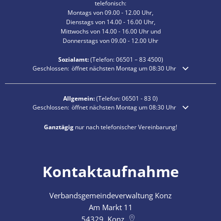
telefonisch:
Montags von 09.00 - 12.00 Uhr,
Dienstags von 14.00 - 16.00 Uhr,
Mittwochs von 14.00 - 16.00 Uhr und
Donnerstags von 09.00 - 12.00 Uhr
Sozialamt:
(Telefon:
06501 – 83
4500)
Klicken, um weitere Öffnungs- oder Schließzeiten auszublenden
Geschlossen:
öffnet nächsten Montag um 08:30 Uhr
Allgemein:
(Telefon:
06501 - 83 0
)
Klicken, um weitere Öffnungs- oder Schließzeiten auszublenden
Geschlossen:
öffnet nächsten Montag um 08:30 Uhr
Ganztägig
nur nach telefonischer Vereinbarung!
Kontaktaufnahme
Verbandsgemeindeverwaltung Konz
Am Markt 11
54329
Konz