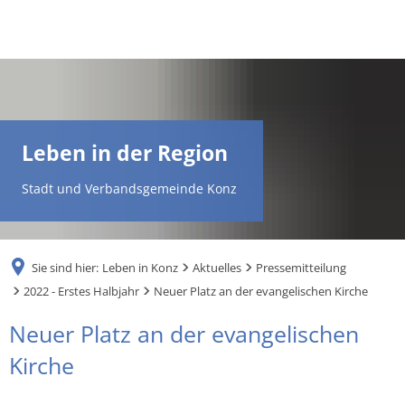
DE
AR
Leben in der Region
EN
Stadt und Verbandsgemeinde Konz
NL
Sie sind hier:
Leben in Konz
Aktuelles
Pressemitteilung
FR
2022 - Erstes Halbjahr
Neuer Platz an der evangelischen Kirche
Neuer Platz an der evangelischen
TR
Kirche
UK