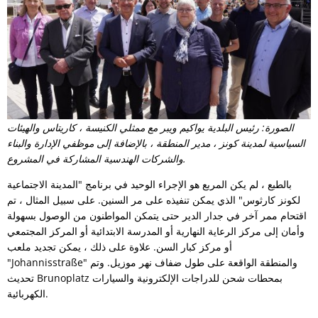
الصورة: رئيس البلدية يواكيم ويبر مع ممثلي الكنيسة ، كاريتاس والهيئات
السياسية لمدينة كونز ، مدير المنطقة ، بالإضافة إلى موظفي الإدارة والبناء
والشركات الهندسية المشاركة في المشروع.
بالطبع ، لم يكن المربع هو الإجراء الوحيد في برنامج "المدينة الاجتماعية
لكونز كارثوس" الذي يمكن تنفيذه على مر السنين. على سبيل المثال ، تم
اقتحام ممر آخر في جدار الدير حتى يتمكن المواطنون من الوصول بسهولة
وأمان إلى مركز الرعاية النهارية أو المدرسة الابتدائية أو المركز المجتمعي
أو مركز كبار السن. علاوة على ذلك ، يمكن تجديد ملعب
"Johannisstraße" والمنطقة الواقعة على طول ضفاف نهر موزيل. وتم
تحديث Brunoplatz بمحطات شحن للدراجات الإلكترونية والسيارات
الكهربائية.