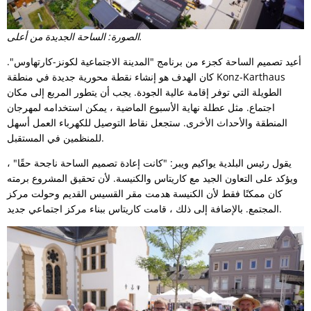
الصورة: الساحة الجديدة من أعلى.
أعيد تصميم الساحة كجزء من برنامج "المدينة الاجتماعية لكونز-كارتهاوس".
كان الهدف هو إنشاء نقطة محورية جديدة في منطقة Konz-Karthaus
الطويلة التي توفر إقامة عالية الجودة. يجب أن يتطور المربع إلى مكان
اجتماع. مثل عطلة نهاية الأسبوع الماضية ، يمكن استخدامه لمهرجان
المنطقة والأحداث الأخرى. ستجعل نقاط التوصيل للكهرباء العمل أسهل
للمنظمين في المستقبل.
يقول رئيس البلدية يواكيم ويبر: "كانت إعادة تصميم الساحة ناجحة حقًا" ،
ويؤكد على التعاون الجيد مع كاريتاس والكنيسة. لأن تحقيق المشروع برمته
كان ممكنًا فقط لأن الكنيسة هدمت مقر القسيس القديم وحولت مركز
المجتمع. بالإضافة إلى ذلك ، قامت كاريتاس ببناء مركز اجتماعي جديد.