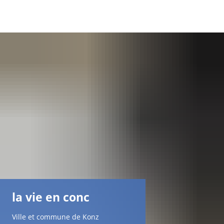
DE
AR
EN
NL
FR
TR
la vie en conc
UK
Ville et commune de Konz