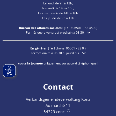
Le lundi de 9h à 12h,
le mardi de 14h à 16h,
Les mercredis de 14h à 16h
Les jeudis de 9h à 12h
Bureau des affaires sociales :
(Tél. :
06501 – 83
4500)
Cliquez pour masquer les heures d'ouverture ou de fermeture
Fermé:
ouvre vendredi prochain à 08:30
En général:
(Téléphone:
06501 - 83 0
)
Cliquez pour masquer les heures d'ouverture ou de ferme
Fermé:
ouvre à 08:30 aujourd'hui
toute la journée
uniquement sur accord téléphonique !
Contact
Verbandsgemeindeverwaltung Konz
Au marché 11
54329
conc