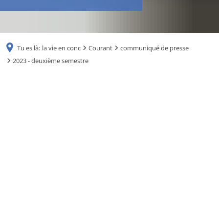
RU
Tu es là:
la vie en conc
Courant
communiqué de presse
2023 - deuxième semestre
2023
-
deuxième
semestre