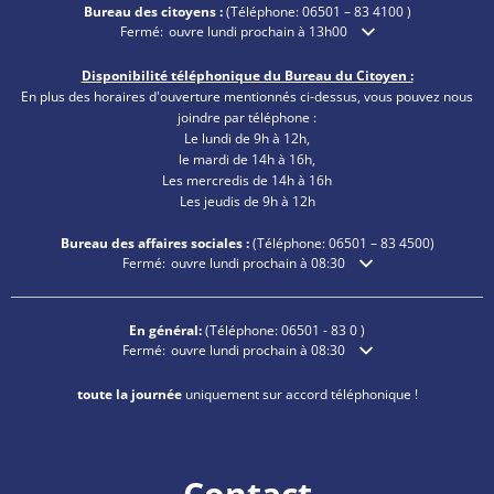
Bureau des citoyens :
(Téléphone:
06501 – 83 4100
)
Cliquez pour masquer les heures d'ouverture ou de fermetu
Fermé:
ouvre lundi prochain à 13h00
Disponibilité téléphonique du Bureau du Citoyen :
En plus des horaires d'ouverture mentionnés ci-dessus, vous pouvez nous
joindre par téléphone :
Le lundi de 9h à 12h,
le mardi de 14h à 16h,
Les mercredis de 14h à 16h
Les jeudis de 9h à 12h
Bureau des affaires sociales :
(Téléphone:
06501 – 83
4500)
Cliquez pour masquer les heures d'ouverture ou de fermetu
Fermé:
ouvre lundi prochain à 08:30
En général:
(Téléphone:
06501 - 83 0
)
Cliquez pour masquer les heures d'ouverture ou de fermetu
Fermé:
ouvre lundi prochain à 08:30
toute la journée
uniquement sur accord téléphonique !
Contact