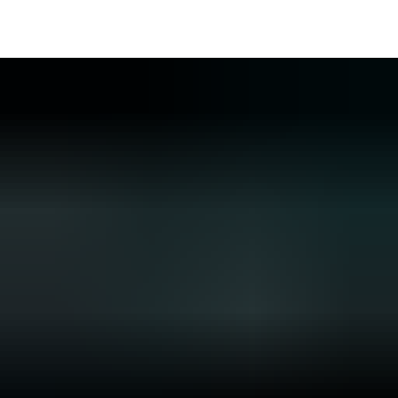
DE
AR
EN
NL
FR
TR
UK