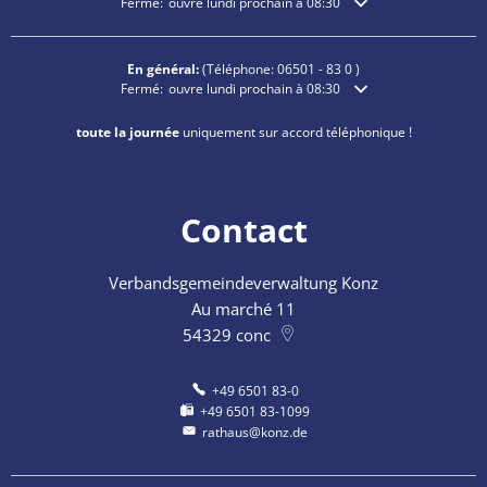
Cliquez pour masquer les heures d'ouverture ou de fermetu
Fermé:
ouvre lundi prochain à 08:30
En général:
(Téléphone:
06501 - 83 0
)
Cliquez pour masquer les heures d'ouverture ou de fermetu
Fermé:
ouvre lundi prochain à 08:30
toute la journée
uniquement sur accord téléphonique !
Contact
Verbandsgemeindeverwaltung Konz
Au marché 11
54329
conc
+49 6501 83-0
+49 6501 83-1099
rathaus@konz.de