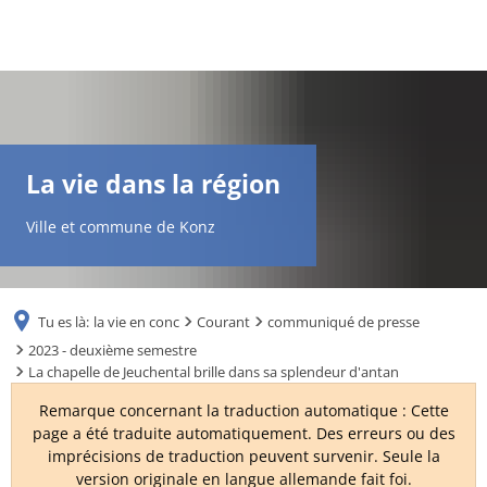
DE
AR
La vie dans la région
EN
Ville et commune de Konz
NL
Tu es là:
la vie en conc
Courant
communiqué de presse
FR
2023 - deuxième semestre
La chapelle de Jeuchental brille dans sa splendeur d'antan
TR
Remarque concernant la traduction automatique : Cette
page a été traduite automatiquement. Des erreurs ou des
imprécisions de traduction peuvent survenir. Seule la
UK
version originale en langue allemande fait foi.