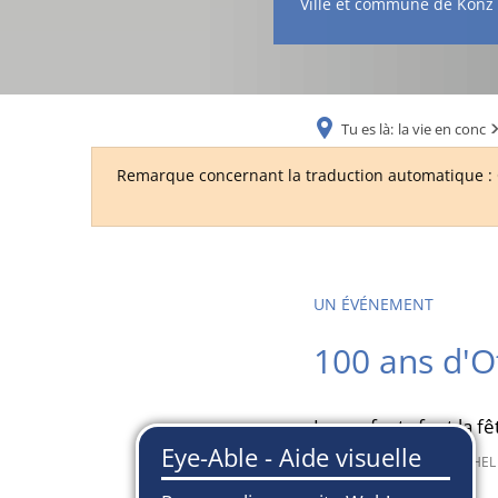
Ville et commune de Konz
Tu es là:
la vie en conc
Remarque concernant la traduction automatique : C
UN ÉVÉNEMENT
100 ans d'O
Les enfants font la fê
9 octobre 2023
depuis
MICHEL