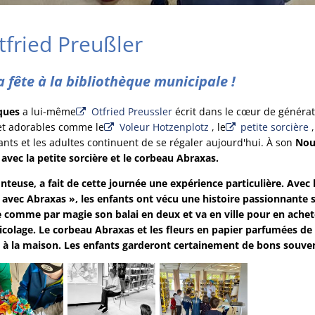
tfried Preußler
a fête à la bibliothèque municipale !
ques
a lui-même
Otfried Preussler
écrit dans le cœur de générat
 et adorables comme le
Voleur Hotzenplotz
, le
petite sorcière
,
nts et les adultes continuent de se régaler aujourd'hui. À son
Nous
avec la petite sorcière et le corbeau Abraxas.
teuse, a fait de cette journée une expérience particulière. Avec 
 avec Abraxas », les enfants ont vécu une histoire passionnante s
ise comme par magie son balai en deux et va en ville pour en ache
icolage. Le corbeau Abraxas et les fleurs en papier parfumées de 
à la maison. Les enfants garderont certainement de bons souveni