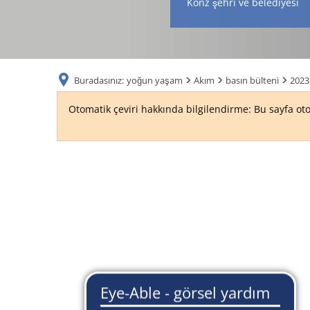
Konz şehri ve belediyesi
Buradasınız:
yoğun yaşam
Akım
basın bülteni
2023 
Otomatik çeviri hakkında bilgilendirme: Bu sayfa oto
2023
-
yılın
ikinci